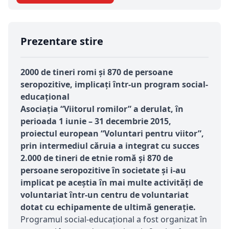
Prezentare stire
2000 de tineri romi și 870 de persoane
seropozitive, implicați într-un program social-
educațional
Asociația “Viitorul romilor” a derulat, în
perioada 1 iunie – 31 decembrie 2015,
proiectul european “Voluntari pentru viitor”,
prin intermediul căruia a integrat cu succes
2.000 de tineri de etnie romă și 870 de
persoane seropozitive în societate și i-au
implicat pe aceștia în mai multe activități de
voluntariat într-un centru de voluntariat
dotat cu echipamente de ultimă generație.
Programul social-educațional a fost organizat în