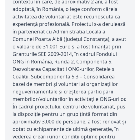
contextul în care, de aproximativ 2 ani, a fost
adoptată, în România, o lege conform căreia
activitatea de voluntariat este recunoscută ca
experiență profesională. Proiectul s-a derulează
în parteneriat cu Administraţia Locală a
Comunei Poarta Albă (județul Constanța), a avut
o valoare de 31.001 Euro și a fost finanţat prin
Granturile SEE 2009-2014, în cadrul Fondului
ONG în România, Runda 2, Componenta 5.
Dezvoltarea Capacitatii ONG-urilor, Retele si
Coaliţii, Subcomponenta 5.3 – Consolidarea
bazei de membri şi voluntari ai organizaţiilor
neguvernamentale şi creşterea participării
membrilor/voluntarilor în activitaţile ONG-urilor.
În cadrul proiectului, centrul de voluntariat, pus
la dispoziție pentru un grup țintă format din
aproximativ 3.000 de persoane, a fost renovat și
dotat cu echipamente de ultimă generație, în
vederea creării unor condiții optime pentru