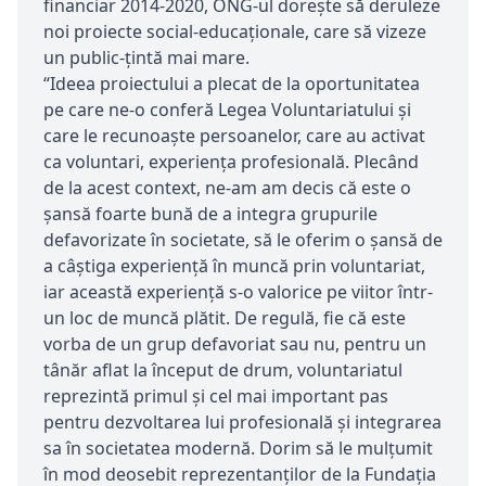
financiar 2014-2020, ONG-ul dorește să deruleze
noi proiecte social-educaționale, care să vizeze
un public-țintă mai mare.
“Ideea proiectului a plecat de la oportunitatea
pe care ne-o conferă Legea Voluntariatului și
care le recunoaște persoanelor, care au activat
ca voluntari, experiența profesională. Plecând
de la acest context, ne-am am decis că este o
șansă foarte bună de a integra grupurile
defavorizate în societate, să le oferim o șansă de
a câștiga experiență în muncă prin voluntariat,
iar această experiență s-o valorice pe viitor într-
un loc de muncă plătit. De regulă, fie că este
vorba de un grup defavoriat sau nu, pentru un
tânăr aflat la început de drum, voluntariatul
reprezintă primul și cel mai important pas
pentru dezvoltarea lui profesională și integrarea
sa în societatea modernă. Dorim să le mulțumit
în mod deosebit reprezentanților de la Fundația