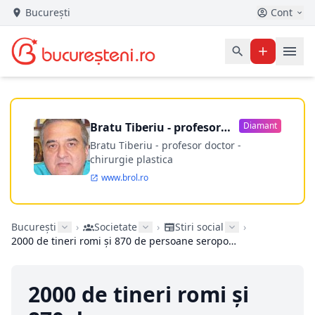
București
Cont
Bratu Tiberiu - profesor
Diamant
doctor
Bratu Tiberiu - profesor doctor -
chirurgie plastica
www.brol.ro
București
›
Societate
›
Stiri social
›
2000 de tineri romi și 870 de persoane seropozitive, implicați într-un program social-educațional
2000 de tineri romi și