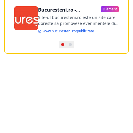
Bucuresteni.ro -
Diamant
publicitate online
Site-ul bucuresteni.ro este un site care
doreste sa promoveze evenimentele din
Bucuresti si nu numai, sa puna la
www.bucuresteni.ro/publicitate
dispozitia utilizatorului cea mai
performanta harta electronica a
Bucuresti-ului, si in acelasi timp sa
ofere posibilitatea firmel...