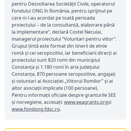
pentru Dezvoltarea Societății Civile, operatorul
Fondului ONG în România, pentru sprijinul pe
care ni l-au acordat pe toată perioada
proiectului – de la consultanță, elaborare până
la implementare”, declară Costel Neculai,
managerul proiectului “Voluntari pentru viitor”.
Grupul ţintă este format din tinerii de etnie
romă şi cei seropozitivi, iar beneficiarii direcţi ai
proiectului sunt 820 romi din municipiul
Constanţa şi 1.180 romi în aria judeţului
Constanţa, 870 persoane seropozitive, angajaţi
şi voluntari ai Asociaţiei „Viitorul Romilor” şi ai
altor asociaţii implicate (100 persoane).
Pentru informaţii oficiale despre granturile SEE
şi norvegiene, accesaţi:
www.eeagrants.org
și
www.fondong.fdsc.ro
.