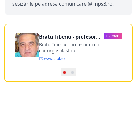
sesizările pe adresa comunicare @ mps3.ro.
Bratu Tiberiu - profesor
Diamant
doctor
Bratu Tiberiu - profesor doctor -
chirurgie plastica
www.brol.ro