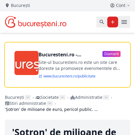
București
Cont
Bucuresteni.ro -
Diamant
publicitate online
Site-ul bucuresteni.ro este un site care
doreste sa promoveze evenimentele din
Bucuresti si nu numai, sa puna la
www.bucuresteni.ro/publicitate
dispozitia utilizatorului cea mai
performanta harta electronica a
Bucuresti-ului, si in acelasi timp sa
București
›
Societate
›
Administratie
›
ofere posibilitatea firmel...
Stiri administratie
›
'Șotron' de milioane de euro, pericol public. Marca Robert Negoiță
'Șotron' de milioane de