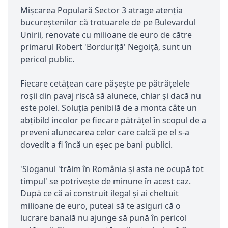
Mișcarea Populară Sector 3 atrage atenția
bucureștenilor că trotuarele de pe Bulevardul
Unirii, renovate cu milioane de euro de către
primarul Robert 'Borduriță' Negoiță, sunt un
pericol public.
Fiecare cetățean care pășește pe pătrățelele
roșii din pavaj riscă să alunece, chiar și dacă nu
este polei. Soluția penibilă de a monta câte un
abțibild incolor pe fiecare pătrățel în scopul de a
preveni alunecarea celor care calcă pe el s-a
dovedit a fi încă un eșec pe bani publici.
'Sloganul 'trăim în România și asta ne ocupă tot
timpul' se potrivește de minune în acest caz.
După ce că ai construit ilegal și ai cheltuit
milioane de euro, puteai să te asiguri că o
lucrare banală nu ajunge să pună în pericol