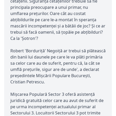
cetățenii. Siguranța cetățenilor trebuie să fie
principala preocupare a unui primar, nu
umflarea prețurilor. Oare cât au costat
abțibildurile pe care le-a montat în speranța
mascării incompetenței și a bătăii de joc? Și ce ar
trebui să facă oamenii, să țopăie pe abțibilduri?
Ca la 'Șotron'?
Robert 'Borduriță' Negoiță ar trebui să plătească
din banii lui daunele pe care le va plăti primăria
sa celor care au de suferit, pentru că, la cât se
umflă prețurile, sigur are de unde', a declarat
președintele Mișcării Populare București,
Cristian Petrescu.
Mișcarea Populară Sector 3 oferă asistență
juridică gratuită celor care au avut de suferit de
pe urma incompetenței actualului primar al
Sectorului 3. Locuitorii Sectorului 3 pot trimite