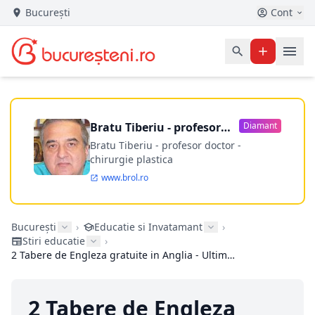
București
Cont
Bratu Tiberiu - profesor
Diamant
doctor
Bratu Tiberiu - profesor doctor -
chirurgie plastica
www.brol.ro
București
›
Educatie si Invatamant
›
Stiri educatie
›
2 Tabere de Engleza gratuite in Anglia - Ultima luna de inscrieri in concursul Mirunette Language Competition!
2 Tabere de Engleza