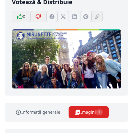
Votează & Distribuie
0
Informatii generale
Imagini
1