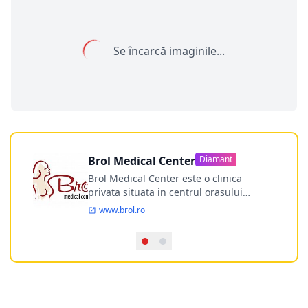
Se încarcă imaginile...
Brol Medical Center
Diamant
Brol Medical Center este o clinica
privata situata in centrul orasului
Timisoara avand o experienta de
www.brol.ro
aproape 21 de ani in chirurgia estetica.
Incepand din anul 2009 clinica isi
desfasoara activitatea intr-un spital
ultramodern.