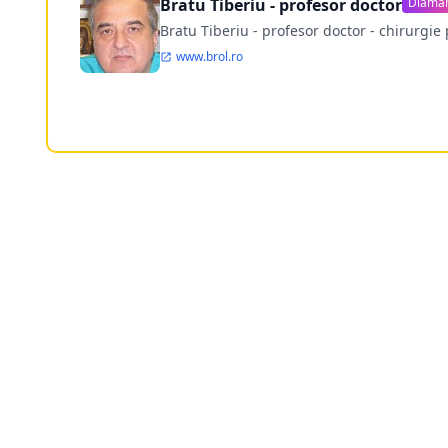
Bratu Tiberiu - profesor doctor
Diama
Bratu Tiberiu - profesor doctor - chirurgie 
www.brol.ro