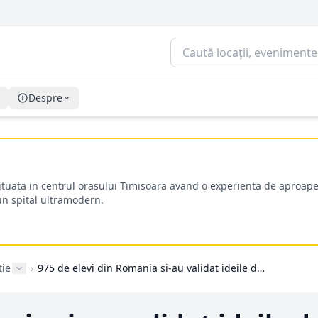
Despre
situata in centrul orasului Timisoara avand o experienta de aproape
-un spital ultramodern.
tie
›
975 de elevi din Romania si-au validat ideile de afaceri prin firme de exercitiu in cadrul proiectului Practica Teoria