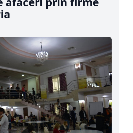
e afaceri prin firme
ria