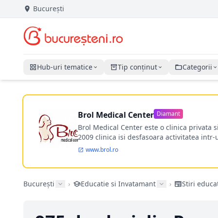
București
Hub-uri tematice
Tip conținut
Categorii
Brol Medical Center
Diamant
Brol Medical Center este o clinica privata 
2009 clinica isi desfasoara activitatea intr
www.brol.ro
București
›
Educatie si Invatamant
›
Stiri educa