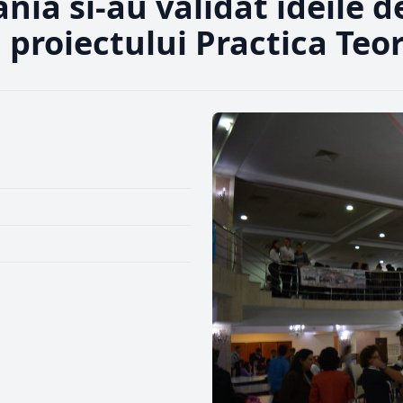
nia si-au validat ideile d
l proiectului Practica Teo