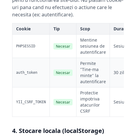
pentru functionarea site-ului. Nu plasam cookie-
uri pana cand nu efectuezi o actiune care le
necesita (ex: autentificare).
Cookie
Tip
Scop
Durata
Mentine
sesiunea de
Sesiune
Necesar
PHPSESSID
autentificare
Permite
"Tine-ma
30 zile
Necesar
auth_token
minte" la
autentificare
Protectie
impotriva
Sesiune
Necesar
YII_CSRF_TOKEN
atacurilor
CSRF
4. Stocare locala (localStorage)