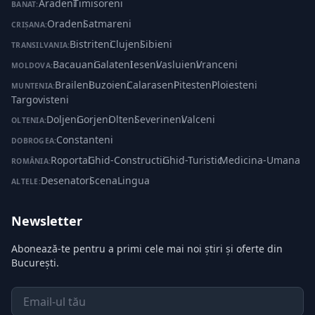
Aradeni
·
Timisoreni
BANAT:
Oradeni
·
Satmareni
CRIȘANA:
Bistriteni
·
Clujeni
·
Sibieni
TRANSILVANIA:
Bacauani
·
Galateni
·
Ieseni
·
Vasluieni
·
Vranceni
MOLDOVA:
Braileni
·
Buzoieni
·
Calaraseni
·
Pitesteni
·
Ploiesteni
·
MUNTENIA:
Targovisteni
Doljeni
·
Gorjeni
·
Olteni
·
Severineni
·
Valceni
OLTENIA:
Constanteni
DOBROGEA:
Roportal
·
Ghid-Constructii
·
Ghid-Turistic
·
Medicina-Umana
ROMÂNIA:
Desenatori
·
ScenaLingua
ALTELE:
Newsletter
Abonează-te pentru a primi cele mai noi știri și oferte din
București.
Email