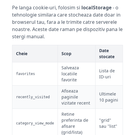
Pe langa cookie-uri, folosim si
localStorage
- o
tehnologie similara care stocheaza date doar in
browserul tau, fara a le trimite catre serverele
noastre. Aceste date raman pe dispozitiv pana le
stergi manual.
Date
Cheie
Scop
stocate
Salveaza
Lista de
locatiile
favorites
ID-uri
favorite
Afiseaza
Ultimele
paginile
recently_visited
10 pagini
vizitate recent
Retine
preferinta de
"grid"
category_view_mode
afisare
sau "list"
(grid/lista)