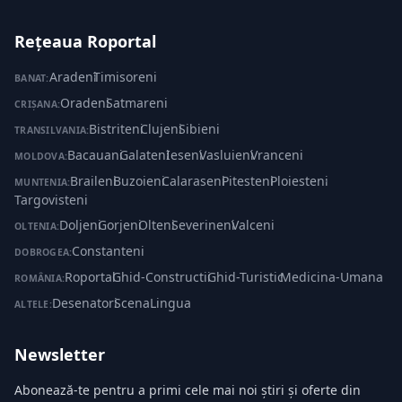
Rețeaua Roportal
Aradeni
·
Timisoreni
BANAT:
Oradeni
·
Satmareni
CRIȘANA:
Bistriteni
·
Clujeni
·
Sibieni
TRANSILVANIA:
Bacauani
·
Galateni
·
Ieseni
·
Vasluieni
·
Vranceni
MOLDOVA:
Braileni
·
Buzoieni
·
Calaraseni
·
Pitesteni
·
Ploiesteni
·
MUNTENIA:
Targovisteni
Doljeni
·
Gorjeni
·
Olteni
·
Severineni
·
Valceni
OLTENIA:
Constanteni
DOBROGEA:
Roportal
·
Ghid-Constructii
·
Ghid-Turistic
·
Medicina-Umana
ROMÂNIA:
Desenatori
·
ScenaLingua
ALTELE:
Newsletter
Abonează-te pentru a primi cele mai noi știri și oferte din