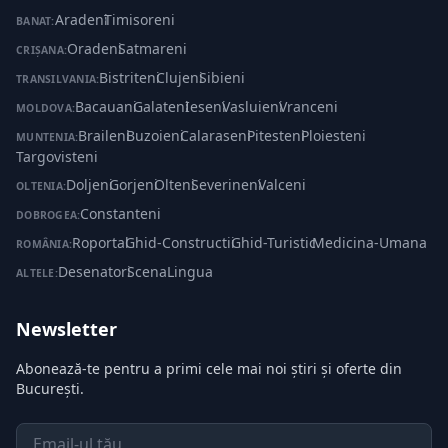
Aradeni
·
Timisoreni
BANAT:
Oradeni
·
Satmareni
CRIȘANA:
Bistriteni
·
Clujeni
·
Sibieni
TRANSILVANIA:
Bacauani
·
Galateni
·
Ieseni
·
Vasluieni
·
Vranceni
MOLDOVA:
Braileni
·
Buzoieni
·
Calaraseni
·
Pitesteni
·
Ploiesteni
·
MUNTENIA:
Targovisteni
Doljeni
·
Gorjeni
·
Olteni
·
Severineni
·
Valceni
OLTENIA:
Constanteni
DOBROGEA:
Roportal
·
Ghid-Constructii
·
Ghid-Turistic
·
Medicina-Umana
ROMÂNIA:
Desenatori
·
ScenaLingua
ALTELE:
Newsletter
Abonează-te pentru a primi cele mai noi știri și oferte din
București.
Email