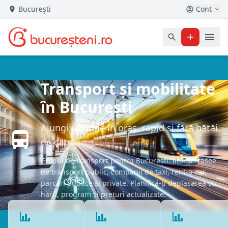
București
Cont
Transport și mobilitate
în București
Ajungi oriunde în oraș, rapid și fără bătăi
de cap
Ghidul de transport pentru București: linii și trasee
de transport public, companii de taxi, rent-a-car,
parcări publice și private. Planifică-ți deplasarea cu
hărți, program și prețuri actualizate.