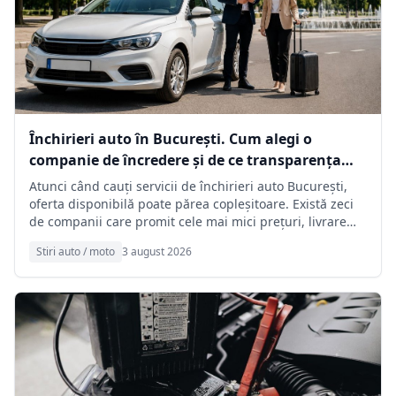
Închirieri auto în București. Cum alegi o
companie de încredere și de ce transparența
face diferența
Atunci când cauți servicii de închirieri auto București,
oferta disponibilă poate părea copleșitoare. Există zeci
de companii care promit cele mai mici prețuri, livrare
rapidă și condiții avantajoase. Totuși, diferența dintre o
Stiri auto / moto
3 august 2026
experiență plăcută și una neplăcută este dată, de cele
mai multe ori, de transparența serviciilor și de
profesionalismul companiei pe care o alegi. Indiferent
dacă ai nevoie de o mașină pentru câteva zile, pentru o
călătorie de afaceri sau pentru concediu, alegerea ...