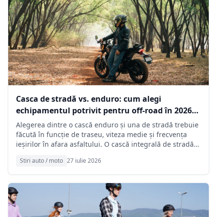
Casca de stradă vs. enduro: cum alegi
echipamentul potrivit pentru off-road în 2026?
TOP 7 modele pentru trasee mixte
Alegerea dintre o cască enduro și una de stradă trebuie
făcută în funcție de traseu, viteza medie și frecvența
ieșirilor în afara asfaltului. O cască integrală de stradă
poate fi suficientă pentru porțiuni scurte de macadam,
Stiri auto / moto
27 iulie 2026
însă traseele dificile cer ventilație eficientă, vizibilitate
extinsă și compatibilitate cu ochelarii off-road.