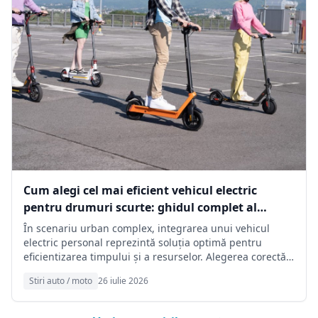
Cum alegi cel mai eficient vehicul electric
pentru drumuri scurte: ghidul complet al
autonomiei și costurilor zilnice
În scenariu urban complex, integrarea unui vehicul
electric personal reprezintă soluția optimă pentru
eficientizarea timpului și a resurselor. Alegerea corectă a
platformei depinde în totalitate de înțelegerea nevoilor
Stiri auto / moto
26 iulie 2026
specifice și de corelarea corectă a parametrilor tehnici ai
fiecărui model disponibil pe piață.