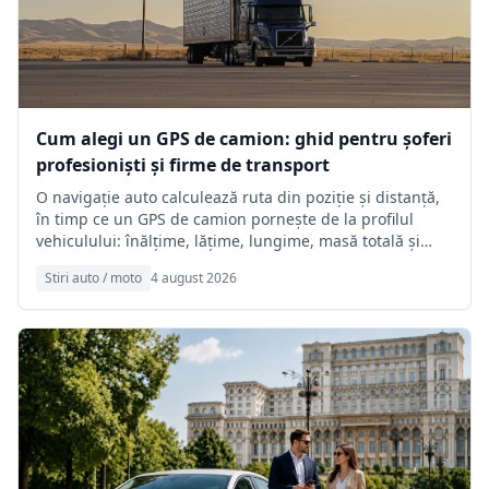
Cum alegi un GPS de camion: ghid pentru șoferi
profesioniști și firme de transport
O navigație auto calculează ruta din poziție și distanță,
în timp ce un GPS de camion pornește de la profilul
vehiculului: înălțime, lățime, lungime, masă totală și
sarcină pe axă. Navigația auto recunoaște interdicțiile
Stiri auto / moto
4 august 2026
generale de acces. GPS-ul de camion recunoaște în plus
podurile cu gabarit redus, limitele de tonaj pe sector,
drumurile interzise vehiculelor grele și tunelurile cu
restricție ADR.