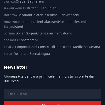
Oradeni
·
Satmareni
CRIȘANA:
Bistriteni
·
Clujeni
·
Sibieni
TRANSILVANIA:
Bacauani
·
Galateni
·
Ieseni
·
Vasluieni
·
Vranceni
MOLDOVA:
Braileni
·
Buzoieni
·
Calaraseni
·
Pitesteni
·
Ploiesteni
·
MUNTENIA:
Targovisteni
Doljeni
·
Gorjeni
·
Olteni
·
Severineni
·
Valceni
OLTENIA:
Constanteni
DOBROGEA:
Roportal
·
Ghid-Constructii
·
Ghid-Turistic
·
Medicina-Umana
ROMÂNIA:
Desenatori
·
ScenaLingua
ALTELE:
Newsletter
Abonează-te pentru a primi cele mai noi știri și oferte din
București.
Email