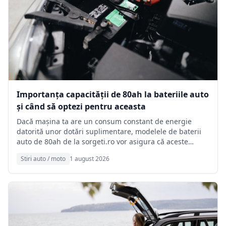
Importanța capacității de 80ah la bateriile auto
și când să optezi pentru aceasta
Dacă mașina ta are un consum constant de energie
datorită unor dotări suplimentare, modelele de baterii
auto de 80ah de la sorgeti.ro vor asigura că aceste
funcții sunt susținute eficient, prevenind descărcările
Stiri auto / moto
1 august 2026
premature care ar putea duce la necesitatea reîncărcării
frecvente sau, mai grav, la imposibilitatea de a porni
motorul.