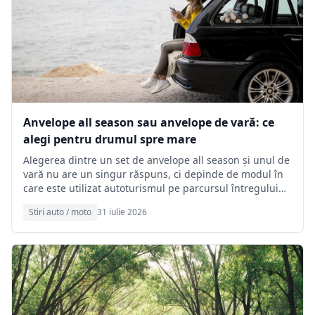
Anvelope all season sau anvelope de vară: ce
alegi pentru drumul spre mare
Alegerea dintre un set de anvelope all season și unul de
vară nu are un singur răspuns, ci depinde de modul în
care este utilizat autoturismul pe parcursul întregului
an. Producătorii în domeniu subliniază că fiecare
Stiri auto / moto
31 iulie 2026
categorie este proiectată pentru condiții diferite de
utilizare, iar performanțele variază în funcție de
temperatură, suprafața de rulare sau stilul de condus.