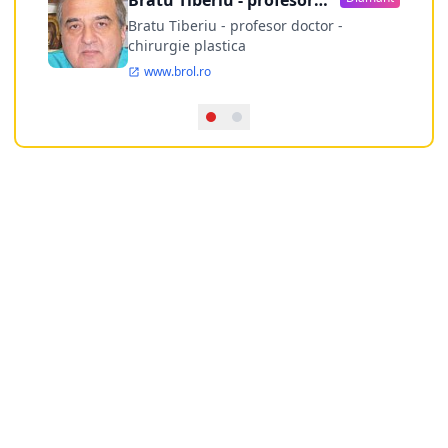
Bratu Tiberiu - profesor
doctor
Bratu Tiberiu - profesor doctor -
chirurgie plastica
www.brol.ro