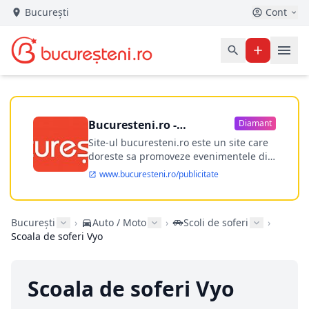
București
Cont
Bucuresteni.ro -
Diamant
publicitate online
Site-ul bucuresteni.ro este un site care
doreste sa promoveze evenimentele din
Bucuresti si nu numai, sa puna la
www.bucuresteni.ro/publicitate
dispozitia utilizatorului cea mai
performanta harta electronica a
Bucuresti-ului, si in acelasi timp sa
București
›
Auto / Moto
›
Scoli de soferi
›
ofere posibilitatea firmel...
Scoala de soferi Vyo
Scoala de soferi Vyo