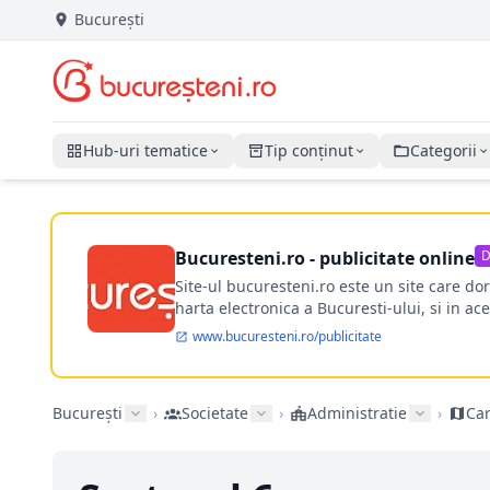
București
Hub-uri tematice
Tip conținut
Categorii
Bucuresteni.ro - publicitate online
D
Site-ul bucuresteni.ro este un site care d
harta electronica a Bucuresti-ului, si in ace
www.bucuresteni.ro/publicitate
București
›
Societate
›
Administratie
›
Car