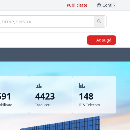
Publicitate
Cont
Adaugă
591
4423
148
bilitate
Traduceri
IT & Telecom