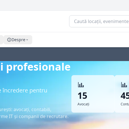
Despre
ii profesionale
de încredere pentru
15
4
Avocați
Conta
rești: avocați, contabili,
irme IT și companii de recrutare.