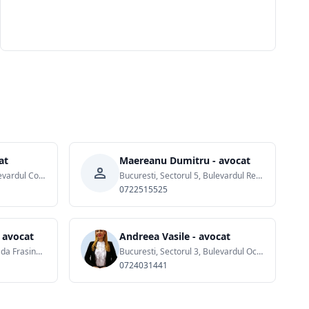
at
Maereanu Dumitru - avocat
Bucuresti, Sectorul 3, Bulevardul Corneliu Coposu, nr. 3, bl. 101
Bucuresti, Sectorul 5, Bulevardul Regina Elisabeta, nr. 7-9, et. 1, camera 26
0722515525
 avocat
Andreea Vasile - avocat
Bucuresti, Sectorul 1, Strada Frasinului, nr. 4
Bucuresti, Sectorul 3, Bulevardul Octavian Goga, nr. 2
0724031441