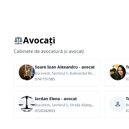
Avocați
Cabinete de avocatură și avocați
Soare Ioan Alexandru - avocat
T
Bucuresti, Sectorul 5, Bulevardul Regina Elisabeta, nr. 7-9
B
0741151585
0
Iordan Elena - avocat
T
Bucuresti, Sectorul 5, Strada Abatajului
B
0720242603
0