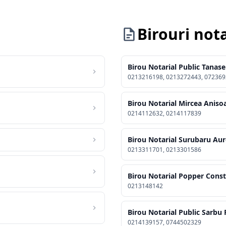
Birouri not
Birou Notarial Public Tanas
0213216198, 0213272443, 072369
Birou Notarial Mircea Aniso
0214112632, 0214117839
Birou Notarial Surubaru Aur
0213311701, 0213301586
Birou Notarial Popper Cons
0213148142
Birou Notarial Public Sarbu 
0214139157, 0744502329