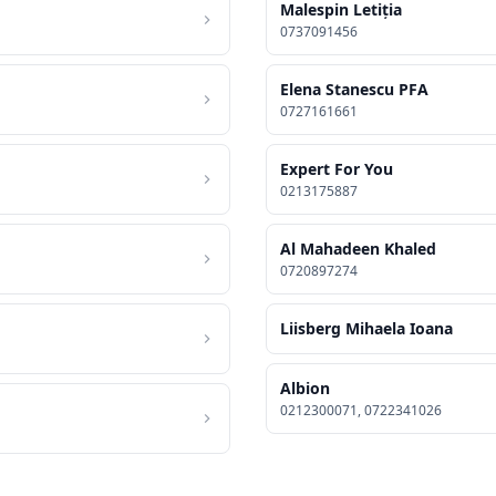
Malespin Letiţia
0737091456
Elena Stanescu PFA
0727161661
Expert For You
0213175887
Al Mahadeen Khaled
0720897274
Liisberg Mihaela Ioana
Albion
0212300071, 0722341026