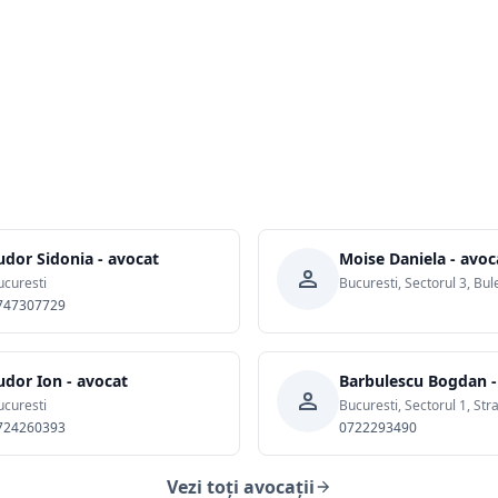
udor Sidonia - avocat
Moise Daniela - avoc
ucuresti
747307729
udor Ion - avocat
Barbulescu Bogdan -
ucuresti
724260393
0722293490
Vezi toți avocații