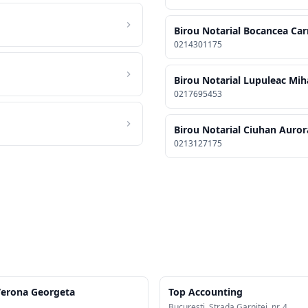
Birou Notarial Bocancea Ca
0214301175
Birou Notarial Lupuleac Miha
0217695453
Birou Notarial Ciuhan Auror
0213127175
Verona Georgeta
Top Accounting
Bucuresti, Strada Garnitei, nr. 4