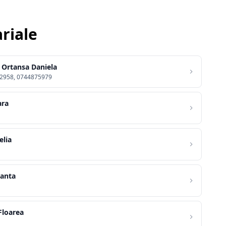
ariale
e Ortansa Daniela
2958, 0744875979
ara
elia
tanta
Floarea