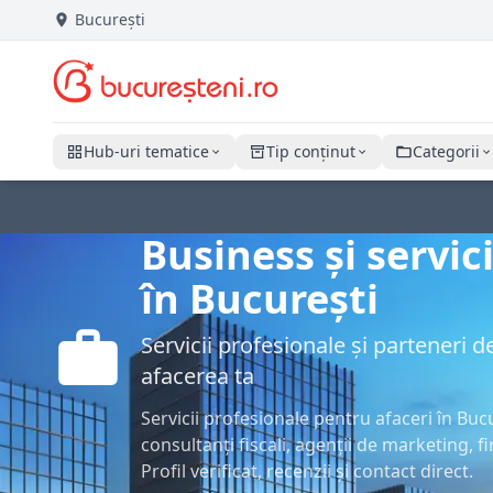
București
Hub-uri tematice
Tip conținut
Categorii
Business și servic
în București
Servicii profesionale și parteneri 
afacerea ta
Servicii profesionale pentru afaceri în Bucu
consultanți fiscali, agenții de marketing, f
Profil verificat, recenzii și contact direct.