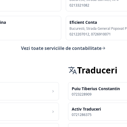
0213321082
tina
Eficient Conta
Bucuresti, Strada General Popovat Pe
0212207012, 0726910071
Vezi toate serviciile de contabilitate
Traduceri
Puiu Tiberius Constantin
0723228909
Activ Traduceri
0721286375