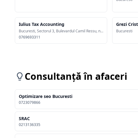
Iulius Tax Accounting
Grezi Cris
Bucuresti, Sectorul 3, Bulevardul Camil Ressu, nr. 76
Bucuresti
0769693311
Consultanță în afaceri
Optimizare seo Bucuresti
0723079866
SRAC
0213136335