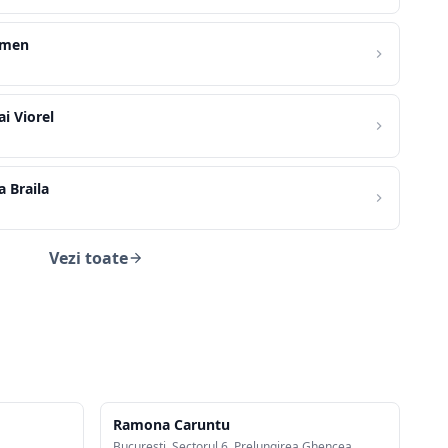
rmen
i Viorel
a Braila
Vezi toate
Ramona Caruntu
Bucuresti, Sectorul 6, Prelungirea Ghencea