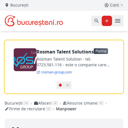
București
Cont
Rosman Talent Solutions
Platina
Rosman Talent Solution - tel.
0723.581.116 - este o companie care
ofera servicii de recrutare si selectie de
rosman-group.com
personal, consiliere in cariera,
administrare si salarizare. ​Cu o
perspectiva noua asupra strategiilor de
recrutare, Rosman reuseste sa atraga
parteneri de business din diferite arii:
București
›
Afaceri
›
Resurse Umane
›
It&tehnologie, inginerie, financiar,
Firme de recrutare
›
Manpower
logistica, BPO, medical, comercial etc.