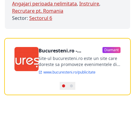
Angajari perioada nelimitata
,
Instruire
,
Recrutare pt. Romania
Sector:
Sectorul 6
Bucuresteni.ro -
Diamant
publicitate online
Site-ul bucuresteni.ro este un site care
doreste sa promoveze evenimentele din
Bucuresti si nu numai, sa puna la
www.bucuresteni.ro/publicitate
dispozitia utilizatorului cea mai
performanta harta electronica a
Bucuresti-ului, si in acelasi timp sa
ofere posibilitatea firmel...