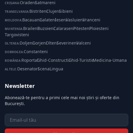
Oradeni
·
Satmareni
CRIȘANA:
Bistriteni
·
Clujeni
·
Sibieni
TRANSILVANIA:
Bacauani
·
Galateni
·
Ieseni
·
Vasluieni
·
Vranceni
MOLDOVA:
Braileni
·
Buzoieni
·
Calaraseni
·
Pitesteni
·
Ploiesteni
·
MUNTENIA:
Targovisteni
Doljeni
·
Gorjeni
·
Olteni
·
Severineni
·
Valceni
OLTENIA:
Constanteni
DOBROGEA:
Roportal
·
Ghid-Constructii
·
Ghid-Turistic
·
Medicina-Umana
ROMÂNIA:
Desenatori
·
ScenaLingua
ALTELE:
Newsletter
Abonează-te pentru a primi cele mai noi știri și oferte din
București.
Email