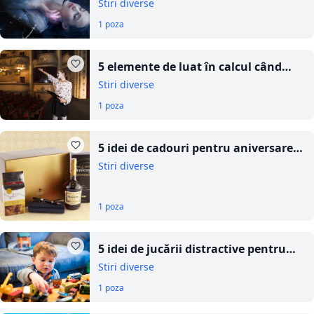
surprinde
Stiri diverse
1 poza
5 elemente de luat în calcul când
alegi un spectacol de circ: de la
Stiri diverse
artisti la atmosferă
1 poza
5 idei de cadouri pentru aniversarea
lui
Stiri diverse
1 poza
5 idei de jucării distractive pentru
călătoriile cu copii
Stiri diverse
1 poza