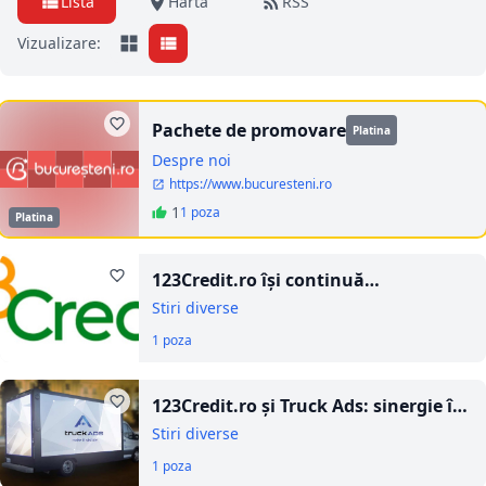
Listă
Hartă
RSS
Vizualizare:
Pachete de promovare
Platina
Despre noi
https://www.bucuresteni.ro
1
1 poza
Platina
123Credit.ro își continuă
expansiunea în România: noi birouri
Stiri diverse
deschise în Cluj, Baia Mare, Sibiu și
1 poza
Suceava
123Credit.ro și Truck Ads: sinergie în
publicitatea mobilă
Stiri diverse
1 poza