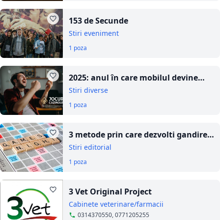
153 de Secunde
Stiri eveniment
1 poza
2025: anul în care mobilul devine
regele cazinourilor online
Stiri diverse
1 poza
3 metode prin care dezvolti gandirea
logica a copilului tau
Stiri editorial
1 poza
3 Vet Original Project
Cabinete veterinare/farmacii
0314370550, 0771205255