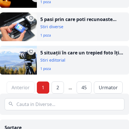
1 poza
5 pasi prin care poti recunoaste
cartusele de imprimanta HP
Stiri diverse
contrafacute
1 poza
5 situații în care un trepied foto îți
va fi util
Stiri editorial
1 poza
Anterior
1
2
...
45
Urmator
Sortare