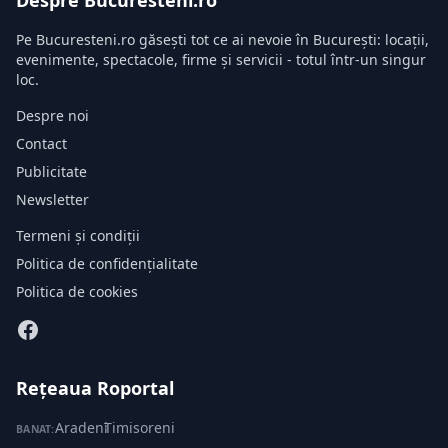
Despre Bucuresteni.ro
Pe Bucuresteni.ro găsești tot ce ai nevoie în București: locații,
evenimente, spectacole, firme și servicii - totul într-un singur
loc.
Despre noi
Contact
Publicitate
Newsletter
Termeni și condiții
Politica de confidențialitate
Politica de cookies
Rețeaua Roportal
Aradeni
·
Timisoreni
BANAT: