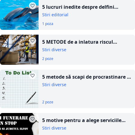
5 lucruri inedite despre delfini
conform cercetătorilor
Stiri editorial
1 poza
5 METODE de a inlatura riscul
producerii unor accidente intr-un
Stiri diverse
depozit de marfuri
2 poze
5 metode să scapi de procrastinare și
să devii mai productiv!
Stiri diverse
2 poze
5 motive pentru a alege serviciile
funerare in cazul unui deces in
Stiri diverse
familie