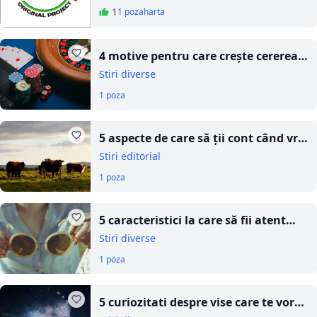
1
1 poza
harta
4 motive pentru care crește cererea
de cazinouri internaționale în
Stiri diverse
România
1 poza
5 aspecte de care să ții cont când vrei
să-ți deschizi o mică fermă
Stiri editorial
1 poza
5 caracteristici la care să fii atent
când îți cumperi ochelari de soare
Stiri diverse
1 poza
5 curiozitati despre vise care te vor