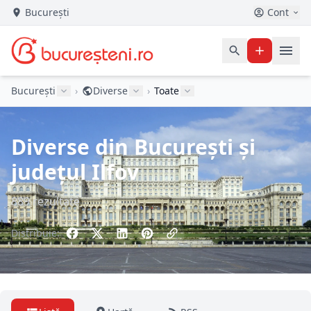
București
Cont
București
›
Diverse
›
Toate
Diverse din București și
județul Ilfov
889 rezultate
Distribuie: