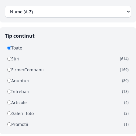
Tip continut
Toate
Stiri
(614)
Firme/Companii
(169)
Anunturi
(80)
Intrebari
(18)
Articole
(4)
Galerii foto
(3)
Promotii
(1)