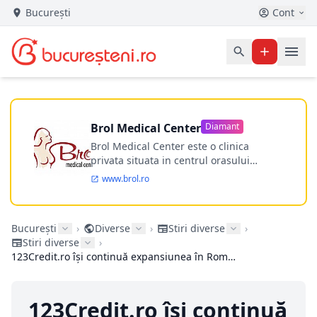
București
Cont
Brol Medical Center
Diamant
Brol Medical Center este o clinica
privata situata in centrul orasului
Timisoara avand o experienta de
www.brol.ro
aproape 21 de ani in chirurgia estetica.
Incepand din anul 2009 clinica isi
desfasoara activitatea intr-un spital
București
›
Diverse
›
Stiri diverse
›
ultramodern.
Stiri diverse
›
123Credit.ro își continuă expansiunea în România: noi birouri deschise în Cluj, Baia Mare, Sibiu și Suceava
123Credit.ro își continuă