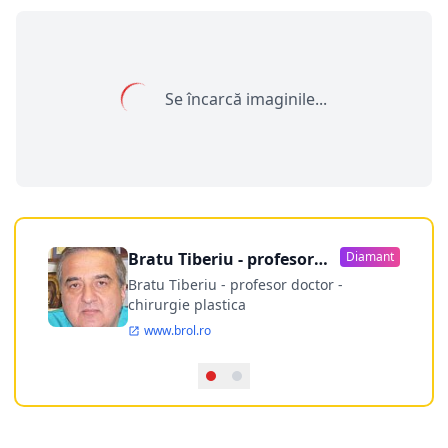
Se încarcă imaginile...
Bratu Tiberiu - profesor
Diamant
doctor
Bratu Tiberiu - profesor doctor -
chirurgie plastica
www.brol.ro