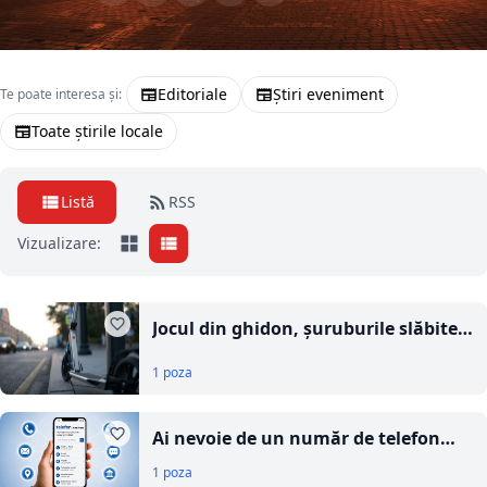
Editoriale
Știri eveniment
Te poate interesa și:
Toate știrile locale
Listă
RSS
Vizualizare:
Jocul din ghidon, șuruburile slăbite
și sistemul de pliere: ce se întâmplă
1 poza
cu trotineta ta după primul an
Ai nevoie de un număr de telefon
sau date de contact? Telefon.www.ro
1 poza