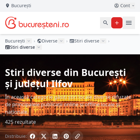
București
Cont
București
›
Diverse
›
Stiri diverse
›
Stiri diverse
Stiri diverse din București
și județul Ilfov
În această categorie găsiți știri locale diverse difuzate
de principalele publicații online și offline locale și
naționale.
425 rezultate
Distribuie: