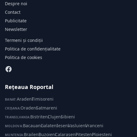
Despre noi
Contact
Publicitate
Newsletter
Termeni și condiții
Politica de confidențialitate
Politica de cookies
Rețeaua Roportal
Aradeni
·
Timisoreni
BANAT:
Oradeni
·
Satmareni
CRIȘANA:
Bistriteni
·
Clujeni
·
Sibieni
TRANSILVANIA:
Bacauani
·
Galateni
·
Ieseni
·
Vasluieni
·
Vranceni
MOLDOVA:
Braileni
·
Buzoieni
·
Calaraseni
·
Pitesteni
·
Ploiesteni
·
MUNTENIA: