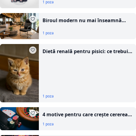
1 poza
nevoie de ritm constant
Biroul modern nu mai înseamnă
doar birouri și scaune fixe. Ce se
1 poza
schimbă în spațiile de lucru din
București
Dietă renală pentru pisici: ce trebuie
să știe orice stăpân
1 poza
4 motive pentru care crește cererea
de cazinouri internaționale în
1 poza
România