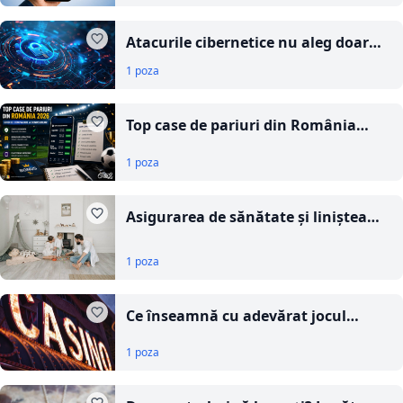
îți oferă totul într-un singur loc
Atacurile cibernetice nu aleg doar
companiile mari: de ce IMM-urile
1 poza
sunt tot mai des vizate și cum își pot
reduce riscurile
Top case de pariuri din România
2026: ghid de comparare a
1 poza
bonusurilor
Asigurarea de sănătate și liniștea
financiară: cum te ajută într-un
moment medical greu
1 poza
Ce înseamnă cu adevărat jocul
responsabil la păcănele și cum îți
1 poza
poți verifica singur comportamentul
de joc?