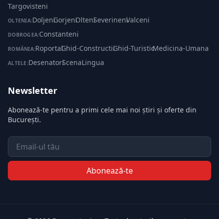
Targovisteni
Doljeni
·
Gorjeni
·
Olteni
·
Severineni
·
Valceni
OLTENIA:
Constanteni
DOBROGEA:
Roportal
·
Ghid-Constructii
·
Ghid-Turistic
·
Medicina-Umana
ROMÂNIA:
Desenatori
·
ScenaLingua
ALTELE:
Newsletter
Abonează-te pentru a primi cele mai noi știri și oferte din
București.
Email
Abonează-te