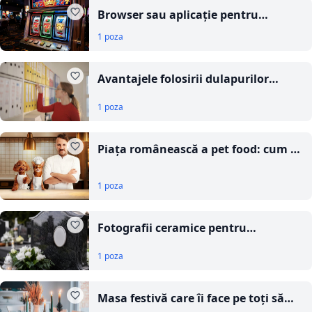
Browser sau aplicație pentru
pacanele? Avantaje și dezavantaje
1 poza
Avantajele folosirii dulapurilor
metalice pentru arhivarea sigură și
1 poza
ordonată a documentelor
importante
Piața românească a pet food: cum se
schimbă obiceiurile proprietarilor de
animale de companie din București
1 poza
Fotografii ceramice pentru
monumente funerare, ghid complet
1 poza
pentru o alegere inspirată
Masa festivă care îi face pe toți să