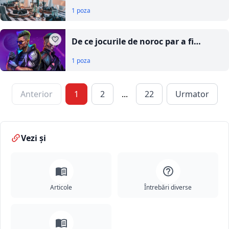
mai rămână la povești: cum
1 poza
organizezi un eveniment memorabil
acasă
De ce jocurile de noroc par a fi
speranță, dar funcționează ca o
1 poza
datorie
Anterior
1
2
...
22
Urmator
Vezi și
Articole
Întrebări diverse