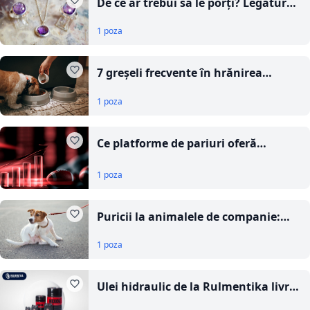
De ce ar trebui să le porți? Legătura
dintre bijuteriile din pietre
1 poza
semiprețioase, chakra și echilibrul
interior
7 greșeli frecvente în hrănirea
câinilor și pisicilor (și cum le eviți)
1 poza
Ce platforme de pariuri oferă
bonusuri fără rulaj complicat?
1 poza
Puricii la animalele de companie:
cum îi recunoști și cum scapi de ei
1 poza
Ulei hidraulic de la Rulmentika livrat
în toată țara pentru utilaje care au