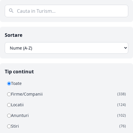
Sortare
Tip continut
Toate
Firme/Companii
(338)
Locatii
(124)
Anunturi
(102)
Stiri
(76)