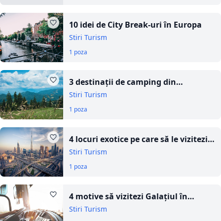
10 idei de City Break-uri în Europa
Stiri Turism
1 poza
3 destinații de camping din
apropierea Bucureștiului: experiențe
Stiri Turism
off-road și natură pentru pasionații
1 poza
de aventură
4 locuri exotice pe care să le vizitezi
vara aceasta
Stiri Turism
1 poza
4 motive să vizitezi Galațiul în
această vară
Stiri Turism