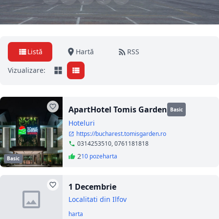
Listă
Hartă
RSS
Vizualizare:
ApartHotel Tomis Garden
Basic
Hoteluri
https://bucharest.tomisgarden.ro
0314253510, 0761181818
2
10 poze
harta
Basic
1 Decembrie
Localitati din Ilfov
harta