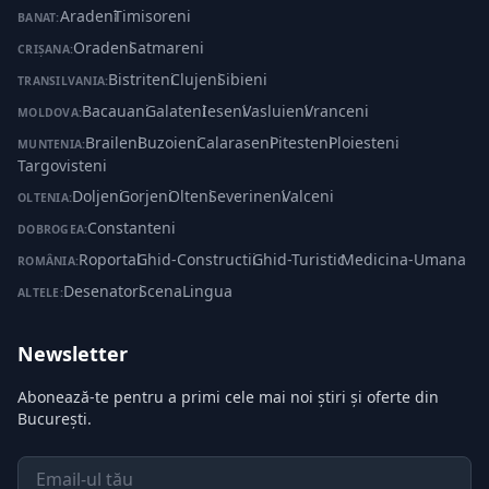
Aradeni
·
Timisoreni
BANAT:
Oradeni
·
Satmareni
CRIȘANA:
Bistriteni
·
Clujeni
·
Sibieni
TRANSILVANIA:
Bacauani
·
Galateni
·
Ieseni
·
Vasluieni
·
Vranceni
MOLDOVA:
Braileni
·
Buzoieni
·
Calaraseni
·
Pitesteni
·
Ploiesteni
·
MUNTENIA:
Targovisteni
Doljeni
·
Gorjeni
·
Olteni
·
Severineni
·
Valceni
OLTENIA:
Constanteni
DOBROGEA:
Roportal
·
Ghid-Constructii
·
Ghid-Turistic
·
Medicina-Umana
ROMÂNIA:
Desenatori
·
ScenaLingua
ALTELE:
Newsletter
Abonează-te pentru a primi cele mai noi știri și oferte din
București.
Email