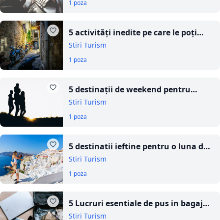
1 poza
5 activități inedite pe care le poți
face în insula Rodos
Stiri Turism
1 poza
5 destinații de weekend pentru
familiile cu copii
Stiri Turism
1 poza
5 destinatii ieftine pentru o luna de
miere de neuitat
Stiri Turism
1 poza
5 Lucruri esentiale de pus in bagaj
pentru vacanta cu familia
Stiri Turism