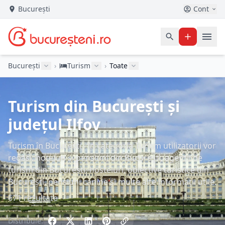
București
Cont
București
›
Turism
›
Toate
Turism din București și
județul Ilfov
Turism în București - în categoria Turism utilizatorii vor
regăsi: hoteluri și pensiuni din București, agenții de
turism din București, hosteluri, obiective turistice din
București, pensiuni canine și multe alte informații utile.
671 rezultate
Distribuie: