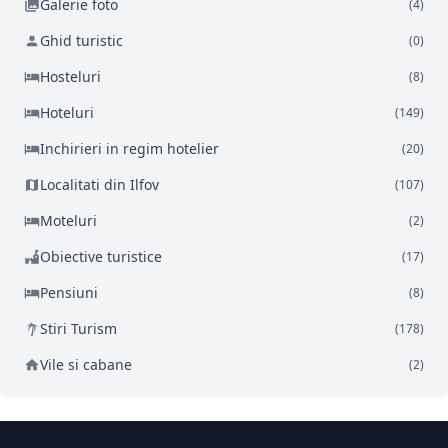
Galerie foto
(4)
Ghid turistic
(0)
Hosteluri
(8)
Hoteluri
(149)
Inchirieri in regim hotelier
(20)
Localitati din Ilfov
(107)
Moteluri
(2)
Obiective turistice
(17)
Pensiuni
(8)
Stiri Turism
(178)
Vile si cabane
(2)