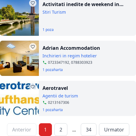
Activitati inedite de weekend in
Bucuresti
Stiri Turism
1 poza
Adrian Accommodation
Inchirieri in regim hotelier
0723347192, 0788303923
1 poza
harta
Aerotravel
Agentii de turism
0213167306
1 poza
harta
Anterior
1
2
...
34
Urmator