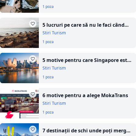
1 poza
5 lucruri pe care să nu le faci când
mergi în vacanță în Mamaia
Stiri Turism
1 poza
5 motive pentru care Singapore este
una dintre cele mai moderne
Stiri Turism
destinații din Asia
1 poza
6 motive pentru a alege MokaTrans
Stiri Turism
1 poza
7 destinații de schi unde poţi merge