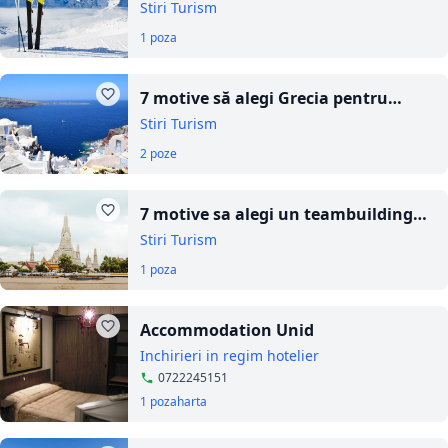
cu autorulota în Austria
Stiri Turism
1 poza
7 motive să alegi Grecia pentru
concediul din vara asta
Stiri Turism
2 poze
7 motive sa alegi un teambuilding
pentru firma in afara tarii?
Stiri Turism
1 poza
Accommodation Unid
Inchirieri in regim hotelier
0722245151
1 poza
harta