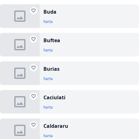
Buda
harta
Buftea
harta
Burias
harta
Caciulati
harta
Caldararu
harta