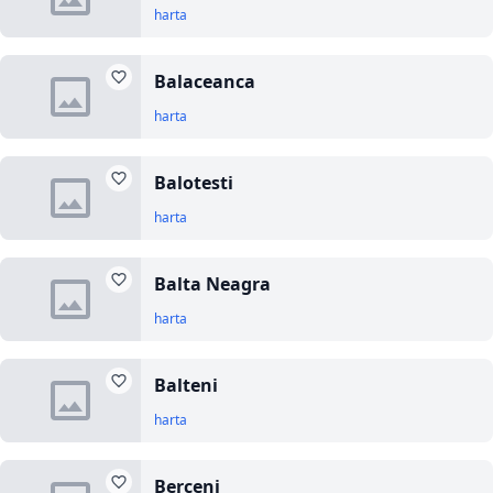
harta
Balaceanca
harta
Balotesti
harta
Balta Neagra
harta
Balteni
harta
Berceni