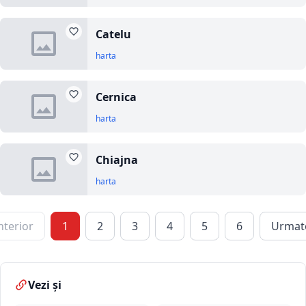
Catelu
harta
Cernica
harta
Chiajna
harta
nterior
1
2
3
4
5
6
Urmat
Vezi și