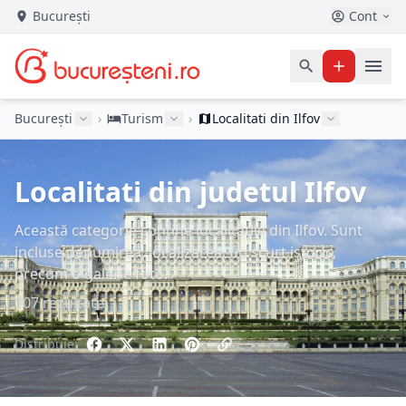
București
Cont
București
›
Turism
›
Localitati din Ilfov
Localitati din judetul Ilfov
Această categorie conține localitățile din Ilfov. Sunt
incluse denumirea, localizarea, un scurt istoric,
precum o galerie foto.
107 rezultate
Distribuie: