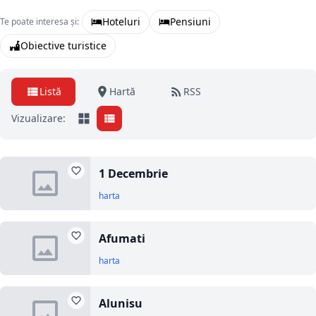
Hoteluri
Pensiuni
Te poate interesa și:
Obiective turistice
Listă
Hartă
RSS
Vizualizare:
1 Decembrie
harta
Afumati
harta
Alunisu