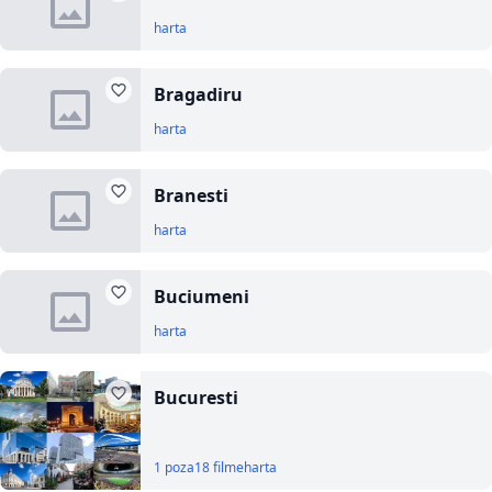
harta
Bragadiru
harta
Branesti
harta
Buciumeni
harta
Bucuresti
1 poza
18 filme
harta