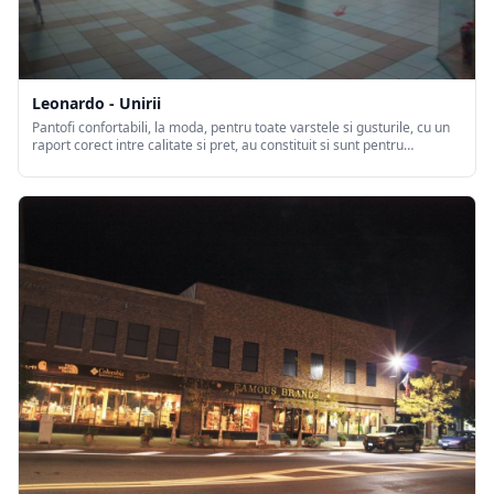
Leonardo - Unirii
Pantofi confortabili, la moda, pentru toate varstele si gusturile, cu un
raport corect intre calitate si pret, au constituit si sunt pentru
Leonardo armele principale prin care a reusit sa devina lider de piata
in comertul en detail cu incaltaminte, din momentul deschiderii
primului magazin in anul 1994 in Oradea si pana in clipa de fata.