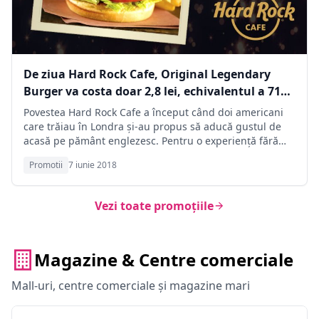
De ziua Hard Rock Cafe, Original Legendary
Burger va costa doar 2,8 lei, echivalentul a 71
de cenți, ca în 1971
Povestea Hard Rock Cafe a început când doi americani
care trăiau în Londra și-au propus să aducă gustul de
acasă pe pământ englezesc. Pentru o experiență fără
precedent, au elaborat un mix irezistibil între preparate
Promotii
7 iunie 2018
autentice, muzică bună și suveniruri de la mari artiști
internaționali. Pe 14 iunie 1971 s-au lansat în afaceri,
deschizând, în spațiul unei foste reprezentanțe Rolls
Vezi toate promoțiile
Royce, primul restaurant Hard Rock Cafe.
Magazine & Centre comerciale
Mall-uri, centre comerciale și magazine mari