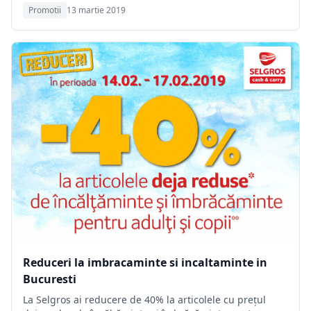
marcat în limita stocului disponibil şi este valabilă în
Promotii
13 martie 2019
magazinele Selgros. SELGROS - clubul pasionatilor de
cumparaturi!
Reduceri la imbracaminte si incaltaminte in
Bucuresti
La Selgros ai reducere de 40% la articolele cu preţul