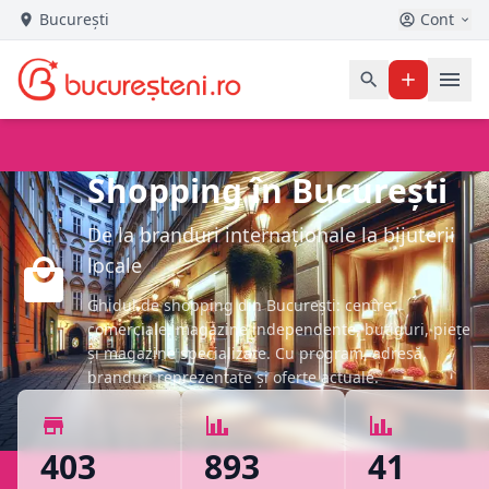
București
Cont
Shopping în București
De la branduri internaționale la bijuterii
locale
Ghidul de shopping din București: centre
comerciale, magazine independente, butiguri, piețe
și magazine specializate. Cu program, adresă,
branduri reprezentate și oferte actuale.
403
893
41