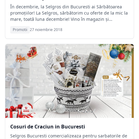
În decembrie, la Selgros din Bucuresti ai Sărbătoarea
promoţiilor! La Selgros, sărbătorim cu oferte de la mic la
mare, toată luna decembrie! Vino în magazin şi
descoperă ofertele zilnice, care încep de Sf. Andrei!
Promotii
27 noiembrie 2018
SELGROS - clubul pasionatilor de cumparaturi!
Cosuri de Craciun in Bucuresti
Selgros Bucuresti comercializeaza pentru sarbatorile de