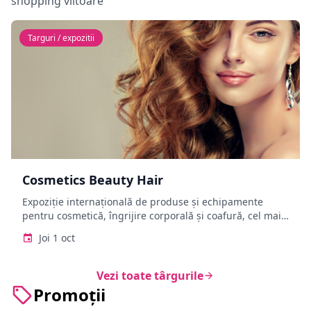
shopping viitoare
Targuri / expozitii
Cosmetics Beauty Hair
Expoziție internațională de produse și echipamente
pentru cosmetică, îngrijire corporală și coafură, cel mai
important eveniment din România dedicat sectorului de
Joi 1 oct
beauty.
Vezi toate târgurile
Promoții