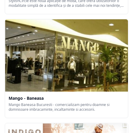
StylishCircle este noua aplicație de modă, care oferă utilizatorilor o
modalitate simplă de a identifica și de a stabili cele mai noi tendințe,
de a crea ținute, de a cumpăra la reducere haine realizate de către
designeri și de a-și face noi prieteni. Acesta este locul în care cei
pasionați de modă pot aparține unei comunități mereu de actualitate.
Mango - Baneasa
Mango Baneasa Bucuresti - comercializam pentru doamne si
domnisoare imbracaminte, incaltaminte si accesorii.