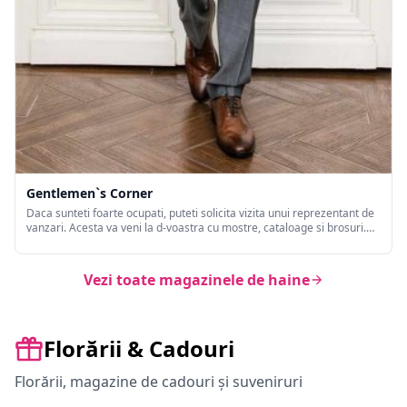
Gentlemen`s Corner
Daca sunteti foarte ocupati, puteti solicita vizita unui reprezentant de
vanzari. Acesta va veni la d-voastra cu mostre, cataloage si brosuri.
Puteti comanda astfel orice produs din cataloagele Gentlemen`s
Corner, S. T. Dupont, Milus si Tateossian.
Vezi toate magazinele de haine
Florării & Cadouri
Florării, magazine de cadouri și suveniruri