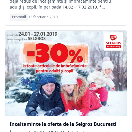
deja redus de încălțăminte și îmbrăcăminte pentru
adulți și copii, în perioada 14.02 -17.02.2019. *
Reducerile se acordă direct pe factură, la casele de
Promotii
13 februarie 2019
marcat, și sunt valabile în toate magazinele Selgros în
limita stocului disponibil. SELGROS - clubul pasionatilor
de cumparaturi!
Incaltaminte la oferta de la Selgros Bucuresti