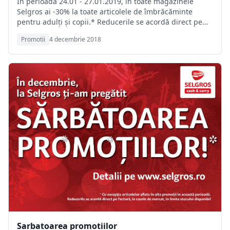
În perioada 24.01 - 27.01.2019, în toate magazinele
Selgros ai -30% la toate articolele de îmbrăcăminte
pentru adulți și copii.* Reducerile se acordă direct pe
factură, la casele de marcat, în limita stocului disponibil.
Promotii
4 decembrie 2018
SELGROS - clubul pasionatilor de cumparaturi!
Sarbatoarea promotiilor