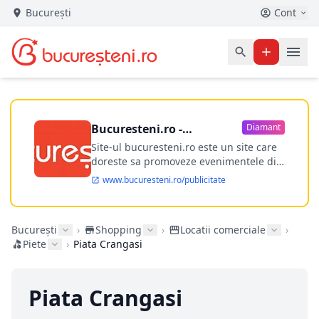
București
Cont
Bucuresteni.ro -
Diamant
publicitate online
Site-ul bucuresteni.ro este un site care
doreste sa promoveze evenimentele din
Bucuresti si nu numai, sa puna la
www.bucuresteni.ro/publicitate
dispozitia utilizatorului cea mai
performanta harta electronica a
Bucuresti-ului, si in acelasi timp sa
București
›
Shopping
›
Locatii comerciale
›
ofere posibilitatea firmel...
Piete
›
Piata Crangasi
Piata Crangasi