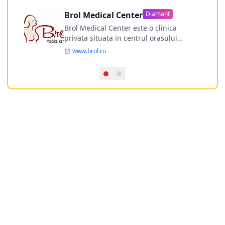
Brol Medical Center
Diamant
Brol Medical Center este o clinica
privata situata in centrul orasului
Timisoara avand o experienta de
www.brol.ro
aproape 21 de ani in chirurgia estetica.
Incepand din anul 2009 clinica isi
desfasoara activitatea intr-un spital
ultramodern.