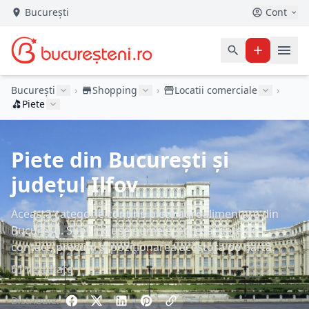
București
Cont
București
›
Shopping
›
Locatii comerciale
›
Piete
Piete din București și
județul Ilfov
Această categorie conține piețe agroalimentare din
București. Sunt incluse numele, adresa, date de
contact, precum și poziționarea acestora pe hartă.
61 rezultate
Distribuie: