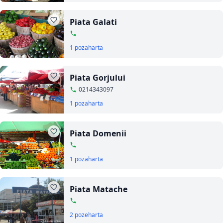
Piata Galati
1 poza
harta
Piata Gorjului
0214343097
1 poza
harta
Piata Domenii
1 poza
harta
Piata Matache
2 poze
harta