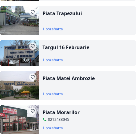
Piata Trapezului
1 poza
harta
Targul 16 Februarie
1 poza
harta
Piata Matei Ambrozie
1 poza
harta
Piata Morarilor
0212433045
1 poza
harta