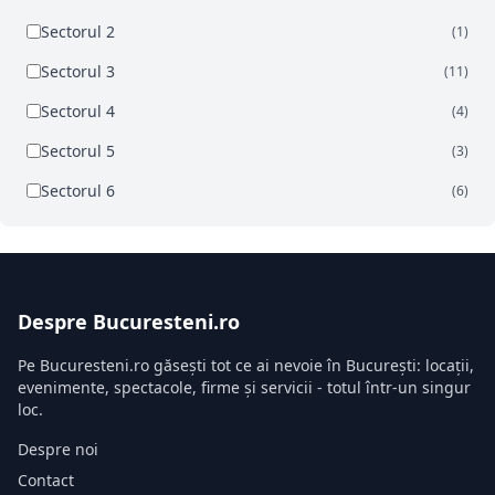
Sectorul 2
(1)
Sectorul 3
(11)
Sectorul 4
(4)
Sectorul 5
(3)
Sectorul 6
(6)
Despre Bucuresteni.ro
Pe Bucuresteni.ro găsești tot ce ai nevoie în București: locații,
evenimente, spectacole, firme și servicii - totul într-un singur
loc.
Despre noi
Contact