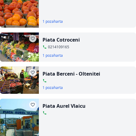
1 poza
harta
Piata Cotroceni
0214109165
1 poza
harta
Piata Berceni - Oltenitei
1 poza
harta
Piata Aurel Vlaicu