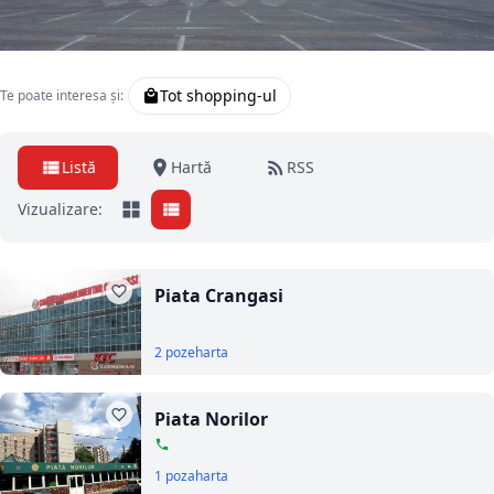
Tot shopping-ul
Te poate interesa și:
Listă
Hartă
RSS
Vizualizare:
Piata Crangasi
2 poze
harta
Piata Norilor
1 poza
harta