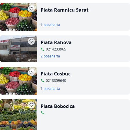
Piata Ramnicu Sarat
1 poza
harta
Piata Rahova
0214233965
2 poze
harta
Piata Cosbuc
0213359640
1 poza
harta
Piata Bobocica