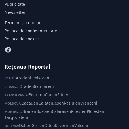
Publicitate
Newsletter
Termeni și condiții
Politica de confidențialitate
Politica de cookies
Rețeaua Roportal
Aradeni
·
Timisoreni
BANAT:
Oradeni
·
Satmareni
CRIȘANA:
Bistriteni
·
Clujeni
·
Sibieni
TRANSILVANIA:
Bacauani
·
Galateni
·
Ieseni
·
Vasluieni
·
Vranceni
MOLDOVA:
Braileni
·
Buzoieni
·
Calaraseni
·
Pitesteni
·
Ploiesteni
·
MUNTENIA:
Targovisteni
Doljeni
·
Gorjeni
·
Olteni
·
Severineni
·
Valceni
OLTENIA: