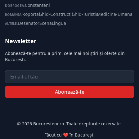
Constanteni
DOBROGEA:
Roportal
·
Ghid-Constructii
·
Ghid-Turistic
·
Medicina-Umana
ROMÂNIA:
Desenatori
·
ScenaLingua
ALTELE:
Newsletter
Abonează-te pentru a primi cele mai noi știri și oferte din
București.
Email
Abonează-te
© 2026 Bucuresteni.ro. Toate drepturile rezervate.
Făcut cu ❤️ în București