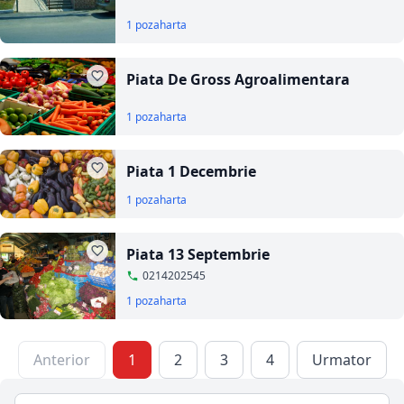
1 poza
harta
Piata De Gross Agroalimentara
1 poza
harta
Piata 1 Decembrie
1 poza
harta
Piata 13 Septembrie
0214202545
1 poza
harta
Anterior
1
2
3
4
Urmator