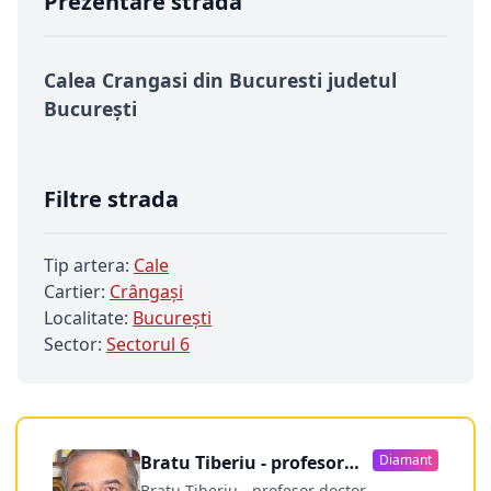
Prezentare strada
Calea Crangasi din Bucuresti judetul
București
Filtre strada
Tip artera:
Cale
Cartier:
Crângași
Localitate:
Bucureşti
Sector:
Sectorul 6
Bratu Tiberiu - profesor
Diamant
doctor
Bratu Tiberiu - profesor doctor -