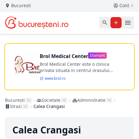
București
Cont
Brol Medical Center
Diamant
Brol Medical Center este o clinica
privata situata in centrul orasului
Timisoara avand o experienta de
www.brol.ro
aproape 21 de ani in chirurgia estetica.
Incepand din anul 2009 clinica isi
desfasoara activitatea intr-un spital
București
›
Societate
›
Administratie
›
ultramodern.
Strazi
›
Calea Crangasi
Calea Crangasi