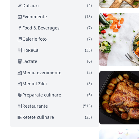
Dulciuri
(4)
Evenimente
(18)
Food & Beverages
(7)
Galerie foto
(7)
HoReCa
(33)
Lactate
(0)
Meniu evenimente
(2)
Meniul Zilei
(3)
Preparate culinare
(6)
Restaurante
(513)
Retete culinare
(23)