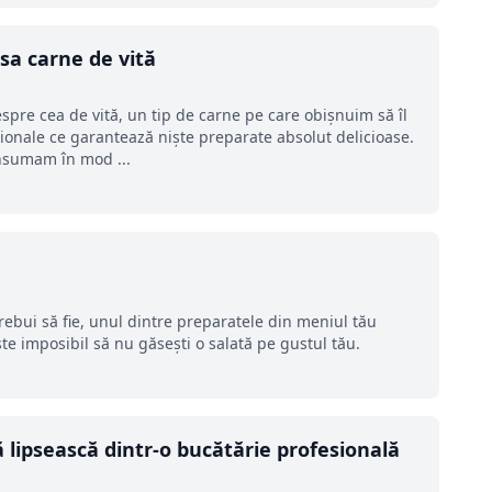
asa carne de vită
spre cea de vită, un tip de carne pe care obișnuim să îl
ționale ce garantează niște preparate absolut delicioase.
onsumam în mod ...
 trebui să fie, unul dintre preparatele din meniul tău
ste imposibil să nu găsești o salată pe gustul tău.
 lipsească dintr-o bucătărie profesională