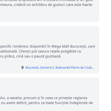
zmeura, creând un echilibru de gusturi care este foarte
pecific românesc disponibil în Mega Mall București, care
dițională. Clienții pot savura rețete pregătite cu
tru prânz, cină sau o pauză gustoasă.
Bucuresti
,
Sectorul 2
,
Bulevardul Pierre de Coubertin
, nr. 3-5,
lui, a oaselor, precum și în ceea ce privește reglarea
nu avem deficit, pentru ca toate funcțiile îndeplinite de