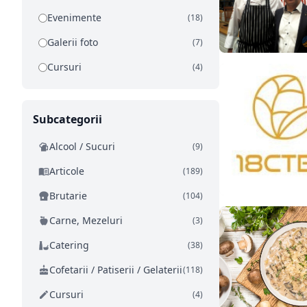
Evenimente
(18)
Galerii foto
(7)
Cursuri
(4)
Subcategorii
Alcool / Sucuri
(9)
Articole
(189)
Brutarie
(104)
Carne, Mezeluri
(3)
Catering
(38)
Cofetarii / Patiserii / Gelaterii
(118)
Cursuri
(4)