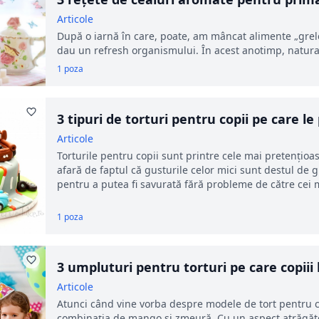
Articole
După o iarnă în care, poate, am mâncat alimente „grele
dau un refresh organismului. În acest anotimp, natura r
1 poza
3 tipuri de torturi pentru copii pe care l
Articole
Torturile pentru copii sunt printre cele mai pretențioas
afară de faptul că gusturile celor mici sunt destul de g
pentru a putea fi savurată fără probleme de către cei m
1 poza
3 umpluturi pentru torturi pe care copiii 
Articole
Atunci când vine vorba despre modele de tort pentru c
combinația de mango și zmeură. Cu un aspect atrăgăto