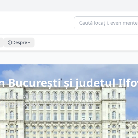
Despre
 București și județul Ilfo
pre restaurante, pizzerii, fastfood-uri, livrări la
i, automate de lapte, preparate culinare etc.