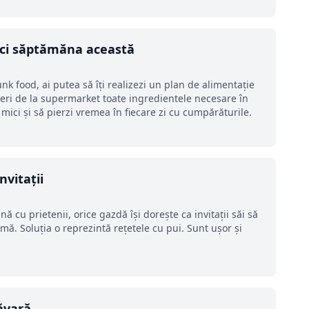
erci săptămăna această
k food, ai putea să îți realizezi un plan de alimentație
peri de la supermarket toate ingredientele necesare în
ici și să pierzi vremea în fiecare zi cu cumpărăturile.
nvitații
ă cu prietenii, orice gazdă își dorește ca invitații săi să
mă. Soluția o reprezintă rețetele cu pui. Sunt ușor și
ăvară