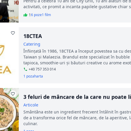
Pentru a celebra 10 ani de City Grill, 10 ani alaturi de 
activitati, ce promit a incanta papilele gustative chiar 
1
6 poze
1 film
18CTEA
Catering
Înființată în 1986, 18CTEA a început povestea sa cu de
Taiwan și Malaezia. Brandul este specializat în bubble 
tapioca, smoothie-uri și băuturi creative cu arome exotic
+40 757 353 014
1 poza
harta
3 feluri de mâncare de la care nu poate 
Articole
Smântâna este un ingredient frecvent întâlnit în gast
de a transforma orice fel de mâncare, de la aperitive, la
culinar.