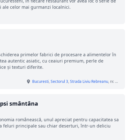
bucuresteni, in fiecare restaurant vor avea loc o serie de
si ale celor mai gurmanzi localnici.
schiderea primelor fabrici de procesare a alimentelor în
tea autentic asiatic, cu ceaiuri premium, perle de
e și texturi diferite.
Bucuresti
,
Sectorul 3
,
Strada Liviu Rebreanu
, nr. 4, ParkLake Shopping City,
lipsi smântâna
ronomia românească, unul apreciat pentru capacitatea sa
 feluri principale sau chiar deserturi, într-un deliciu