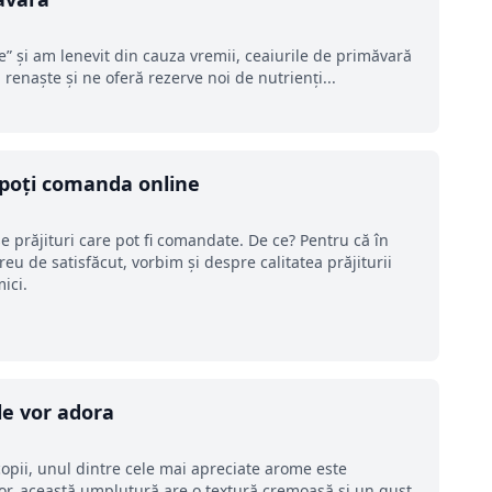
” și am lenevit din cauza vremii, ceaiurile de primăvară
enaște și ne oferă rezerve noi de nutrienți...
e poți comanda online
e prăjituri care pot fi comandate. De ce? Pentru că în
reu de satisfăcut, vorbim și despre calitatea prăjiturii
ici.
le vor adora
opii, unul dintre cele mai apreciate arome este
r, această umplutură are o textură cremoasă și un gust