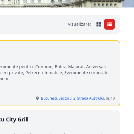
Vizualizare:
enimente pentru: Cununie, Botez, Majorat, Aniversari:
eceri private, Petreceri tematice, Evenimente corporate,
omeni
Bucuresti
,
Sectorul 2
,
Strada Austrului
, nr. 10
 City Grill