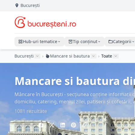
București
Hub-uri tematice
Tip conținut
Categorii
București
›
Mancare si bautura
›
Toate
Mancare si bautura din
Mâncare în București - secțiunea conține informații des
domiciliu, catering, meniul zilei, patiserii și cofetări
1081 rezultate
Distribuie: