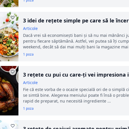
1 poza
3 idei de rețete simple pe care să le înc
Articole
Dacă vrei să economisești bani și să nu mai mănânci jun
pentru fiecare săptămână. Astfel, vei putea să îți cum
weekend, decât să dai mai mulți bani la magazine mai m
1 poza
3 rețete cu pui cu care-ți vei impresiona i
Articole
Fie că este vorba de o ocazie specială ori de o simplă cin
se simtă bine. Alegerea meniului poate fi însă o proble
rapid de preparat, nu necesită ingrediente ...
1 poza
3 rețete de ceaiuri aromate pentru prim