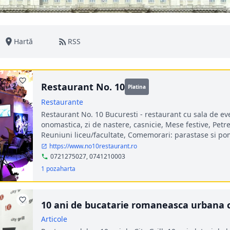
Hartă
RSS
Restaurant No. 10
Platina
Restaurante
Restaurant No. 10 Bucuresti - restaurant cu sala de ev
onomastica, zi de nastere, casnicie, Mese festive, Petr
Reuniuni liceu/facultate, Comemorari: parastase si p
https://www.no10restaurant.ro
0721275027, 0741210003
1 poza
harta
10 ani de bucatarie romaneasca urbana cu
Articole