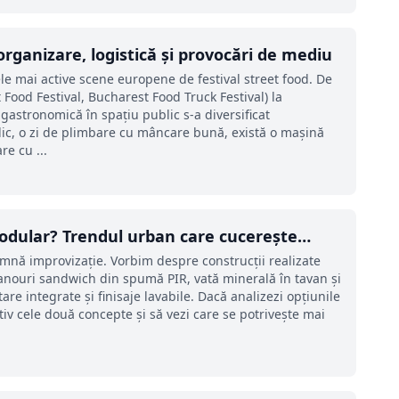
 organizare, logistică și provocări de mediu
cele mai active scene europene de festival street food. De
t Food Festival, Bucharest Food Truck Festival) la
gastronomică în spațiu public s-a diversificat
blic, o zi de plimbare cu mâncare bună, există o mașină
re cu ...
modular? Trendul urban care cucerește
mnă improvizație. Vorbim despre construcții realizate
 panouri sandwich din spumă PIR, vată minerală în tavan și
tare integrate și finisaje lavabile. Dacă analizezi opțiunile
iv cele două concepte și să vezi care se potrivește mai