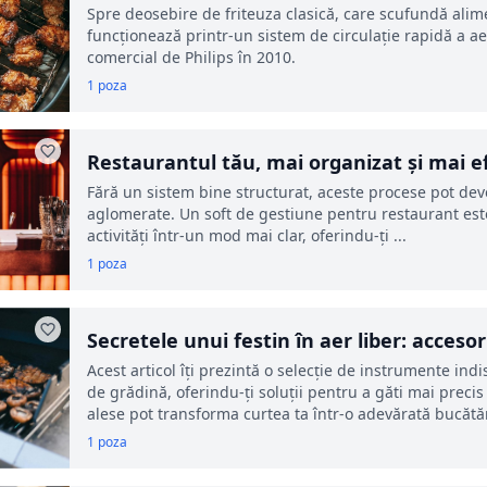
cald în bucătărie
Spre deosebire de friteuza clasică, care scufundă alime
funcționează printr-un sistem de circulație rapidă a ae
comercial de Philips în 2010.
1 poza
Restaurantul tău, mai organizat și mai ef
Fără un sistem bine structurat, aceste procese pot dev
aglomerate. Un soft de gestiune pentru restaurant est
activități într-un mod mai clar, oferindu-ți ...
1 poza
Secretele unui festin în aer liber: acceso
Acest articol îți prezintă o selecție de instrumente i
de grădină, oferindu-ți soluții pentru a găti mai preci
alese pot transforma curtea ta într-o adevărată bucătări
1 poza