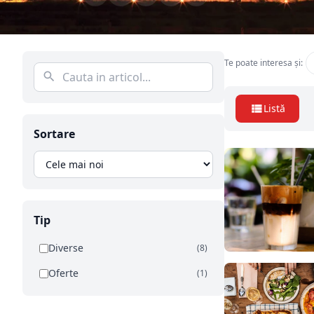
Te poate interesa și:
Listă
Sortare
Tip
Diverse
(8)
Oferte
(1)