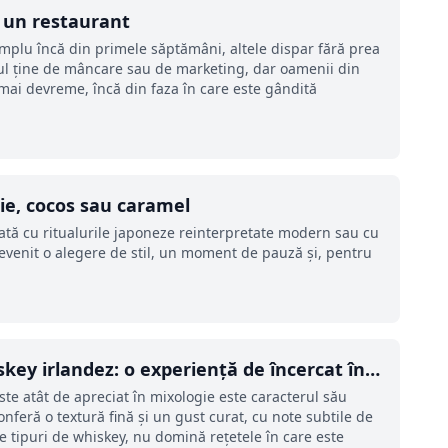
d un restaurant
mplu încă din primele săptămâni, altele dispar fără prea
tul ține de mâncare sau de marketing, dar oamenii din
mai devreme, încă din faza în care este gândită
ie, cocos sau caramel
ată cu ritualurile japoneze reinterpretate modern sau cu
devenit o alegere de stil, un moment de pauză și, pentru
skey irlandez: o experiență de încercat în
te atât de apreciat în mixologie este caracterul său
conferă o textură fină și un gust curat, cu note subtile de
te tipuri de whiskey, nu domină rețetele în care este