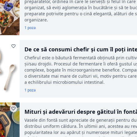
preparatelor, ordinea în care le servești și felul în car
organizat, să eviți aglomerația în bucătărie și să te buc
preparate potrivite pentru o cină elegantă, alături de s
organizare.
1 poza
De ce să consumi chefir și cum îl poți int
Chefirul este o băutură fermentată obținută prin cultiva
și/sau drojdii. Procesul de fermentare îi oferă gustul u
complexe, bogate în microorganisme benefice. Comparat
o diversitate mai mare de culturi vii, motiv pentru care
a echilibrului microbiomului intestinal.
1 poza
Mituri și adevăruri despre gătitul în font
acestor vase
Vasele din fontă sunt apreciate de generații pentru dura
distribui uniform căldura. În ultimii ani, acestea au rev
popularitatea lor au apărut și numeroase mituri legate 