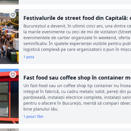
Festivalurile de street food din Capitală:
Bucureștiul a devenit, în ultimii cinci ani, una dintre 
la marile evenimente cu zeci de mii de vizitatori (Stree
evenimentele de cartier organizate în weekend, oferta 
semnificativ. În spatele experienței vizibile pentru pu
logistică complexă pe care organizatorii o pun în mișca
1 poza
Fast food sau coffee shop în container 
Bucureștiul
Un fast-food sau un coffee shop tip container nu însea
integral în fabrică, cu cadru metalic solid, pereți din
pardoseală, instalații electrice complete, instalații sani
pentru o afacere în București, merită să compari obiect
bine planului tău.
1 poza
1 film