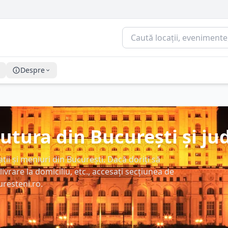
Despre
utura din București și jud
ii și meniuri din București. Dacă doriți să
livrare la domiciliu, etc., accesați secțiunea de
uresteni.ro.