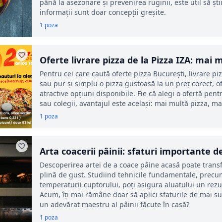
până la asezonare și prevenirea ruginii, este util să șt
informații sunt doar concepții greșite.
1 poza
Oferte livrare pizza de la Pizza IZA: mai
valoare pentru clienții din București
Pentru cei care caută oferte pizza București, livrare piz
sau pur și simplu o pizza gustoasă la un preț corect, o
atractive opțiuni disponibile. Fie că alegi o ofertă pentr
sau colegii, avantajul este același: mai multă pizza, 
1 poza
Arta coacerii pâinii: sfaturi importante d
Descoperirea artei de a coace pâine acasă poate transf
plină de gust. Studiind tehnicile fundamentale, precu
temperaturii cuptorului, poți asigura aluatului un rezul
Acum, îți mai rămâne doar să aplici sfaturile de mai sus
un adevărat maestru al pâinii făcute în casă?
1 poza