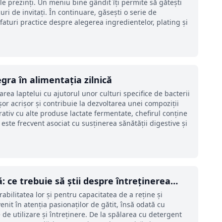
e le prezinți. Un meniu bine gândit îți permite să gătești
uri de invitați. În continuare, găsești o serie de
faturi practice despre alegerea ingredientelor, plating și
egra în alimentația zilnică
rea laptelui cu ajutorul unor culturi specifice de bacterii
șor acrișor și contribuie la dezvoltarea unei compoziții
iv cu alte produse lactate fermentate, chefirul conține
 este frecvent asociat cu susținerea sănătății digestive și
ă: ce trebuie să știi despre întreținerea
bilitatea lor și pentru capacitatea de a reține și
enit în atenția pasionaților de gătit, însă odată cu
de utilizare și întreținere. De la spălarea cu detergent