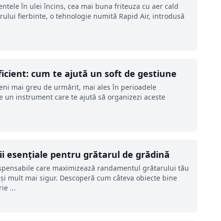
ntele în ulei încins, cea mai buna friteuza cu aer cald
rului fierbinte, o tehnologie numită Rapid Air, introdusă
icient: cum te ajută un soft de gestiune
eni mai greu de urmărit, mai ales în perioadele
e un instrument care te ajută să organizezi aceste
rii esențiale pentru grătarul de grădină
ndispensabile care maximizează randamentul grătarului tău
s și mult mai sigur. Descoperă cum câteva obiecte bine
e ...