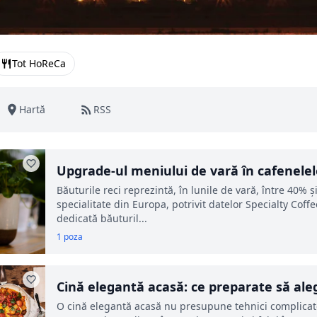
Tot HoReCa
Hartă
RSS
Upgrade-ul meniului de vară în cafenelele 
cu băuturile„Iced"
Băuturile reci reprezintă, în lunile de vară, între 40%
specialitate din Europa, potrivit datelor Specialty Cof
dedicată băuturil...
1 poza
Cină elegantă acasă: ce preparate să aleg
O cină elegantă acasă nu presupune tehnici complicate