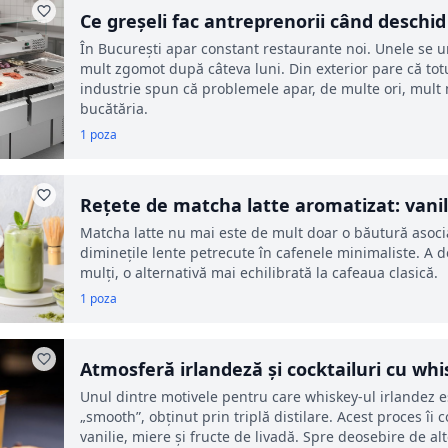
Ce greșeli fac antreprenorii când deschi
În București apar constant restaurante noi. Unele se u
mult zgomot după câteva luni. Din exterior pare că to
industrie spun că problemele apar, de multe ori, mult 
bucătăria.
1 poza
Rețete de matcha latte aromatizat: vanil
Matcha latte nu mai este de mult doar o băutură asoci
diminețile lente petrecute în cafenele minimaliste. A 
mulți, o alternativă mai echilibrată la cafeaua clasică.
1 poza
Atmosferă irlandeză și cocktailuri cu whi
București
Unul dintre motivele pentru care whiskey-ul irlandez es
„smooth”, obținut prin triplă distilare. Acest proces îi 
vanilie, miere și fructe de livadă. Spre deosebire de al