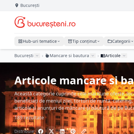
București
Hub-uri tematice
Tip conținut
Categorii
București
›
Mancare si bautura
›
Articole
Articole mancare si ba
Această categorie cuprinde cele mai bune oferte, locaț
beneficiați de meniul zilei, torturi de nuntă, catering, 
articole și anunțuri de mâncare și băutură de pe Buc
189 rezultate
Distribuie: