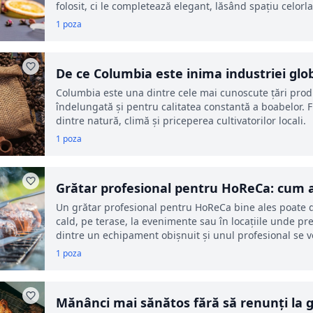
folosit, ci le completează elegant, lăsând spațiu celorl
1 poza
De ce Columbia este inima industriei glob
Columbia este una dintre cele mai cunoscute țări prod
îndelungată și pentru calitatea constantă a boabelor. 
dintre natură, climă și priceperea cultivatorilor locali.
1 poza
Grătar profesional pentru HoReCa: cum a
restaurant, terasă sau evenimente
Un grătar profesional pentru HoReCa bine ales poate d
cald, pe terase, la evenimente sau în locațiile unde pre
dintre un echipament obișnuit și unul profesional se ve
1 poza
Mănânci mai sănătos fără să renunți la g