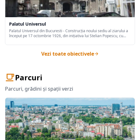
Palatul Universul
Palatul Universul din Bucuresti - Construcția noului sediu al ziarului a
început pe 17 octombrie 1926, din inițiativa lui Stelian Popescu, cu
scopul de a găzdui sediul ziarului pe care îl conducea, cel mai mare
din România, la momentul respectiv, după planurile unui celebru
arhitect al timpului, Paul Smărăndescu, cel care proiectase, în 1911, și
Vezi toate obiectivele
reședința lui Stelian Popescu din strada Dionisie Lupu nr. 10 (astăzi
Tudor Arghezi).
Parcuri
Parcuri, grădini și spații verzi