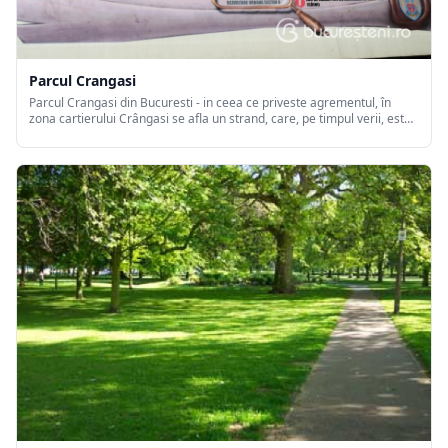
Parcul Crangasi
Parcul Crangasi din Bucuresti - in ceea ce priveste agrementul, în
zona cartierului Crângasi se afla un strand, care, pe timpul verii, este
deschis si în timpul noptii si un parc, Parcul Crângasi, unde se gasesc
5 terenuri de fotbal, ce se pot închiria contra cost.