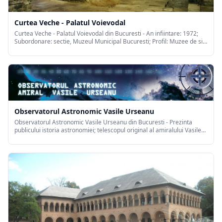
Curtea Veche - Palatul Voievodal
Curtea Veche - Palatul Voievodal din Bucuresti - An infiintare: 1972;
Subordonare: sectie, Muzeul Municipal Bucuresti; Profil: Muzee de sit;
Program: zilnic 9-17.
Observatorul Astronomic Vasile Urseanu
Observatorul Astronomic Vasile Urseanu din Bucuresti - Prezinta
publicului istoria astronomiei; telescopul original al amiralului Vasile
Ursenu, fostul proprietar al casei; manuscrise, obiecte, biblioteca.
Asigura observatii ale boltei ceresti si ale unor fenomene
astronomice.