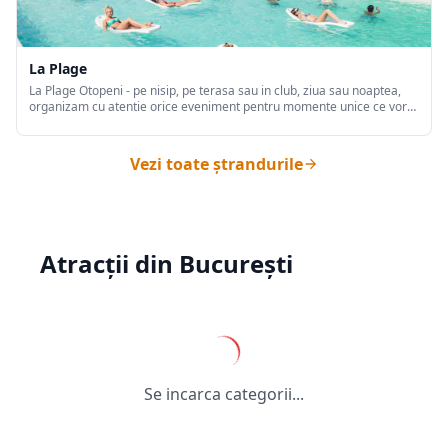
La Plage
La Plage Otopeni - pe nisip, pe terasa sau in club, ziua sau noaptea,
organizam cu atentie orice eveniment pentru momente unice ce vor
ramane de neuitat! La intrarea in Bucuresti, la cateva minute de
centru, plaja, restaurantul si clubul va imbie in fiecare zi ...
Vezi toate ștrandurile
Atracții din București
Se incarca categorii...