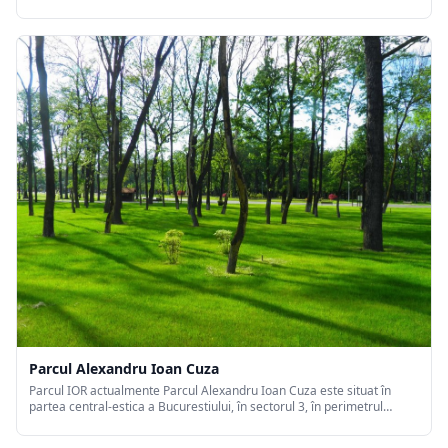
amenajat intre anii 1900-1906 dupa planurile arhitectului peisagist
francez Eduard Redont si a fost inaugurat in 1906 ...
Parcul Alexandru Ioan Cuza
Parcul IOR actualmente Parcul Alexandru Ioan Cuza este situat în
partea central-estica a Bucurestiului, în sectorul 3, în perimetrul
delimitat de strazile Camil Ressu, Liviu Rebreanu, Câmpia Liberttii, C-
tin Brâncusi, Baba Novac si Nicolae Grigorescu.