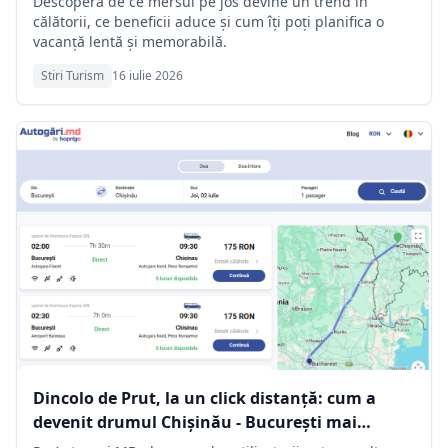
Descoperă de ce mersul pe jos devine un trend în
călătorii, ce beneficii aduce și cum îți poți planifica o
vacanță lentă și memorabilă.
Stiri Turism
16 iulie 2026
Dincolo de Prut, la un click distanță: cum a
devenit drumul Chișinău - București mai
simplu ca oricând