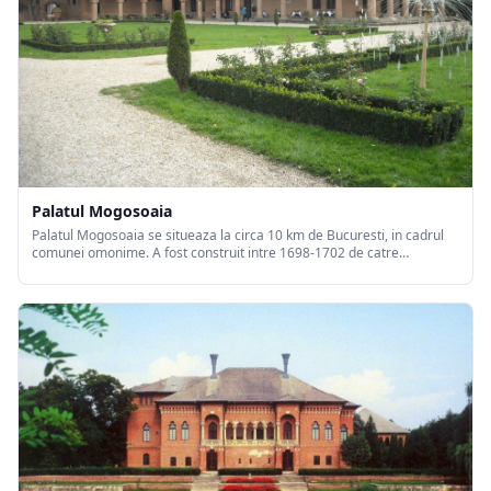
Palatul Mogosoaia
Palatul Mogosoaia se situeaza la circa 10 km de Bucuresti, in cadrul
comunei omonime. A fost construit intre 1698-1702 de catre
Constantin Brancoveanu in stil arhitectural romanesc renascentist
sau stil brancovenesc, o combinatie de elemente venet...