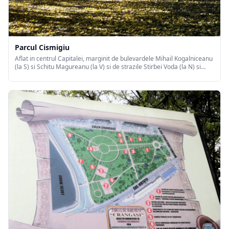
Parcul Cismigiu
Aflat in centrul Capitalei, marginit de bulevardele Mihail Kogalniceanu
(la S) si Schitu Magureanu (la V) si de strazile Stirbei Voda (la N) si
Brezoianu (la E), este cel mai vechi si mai frumos parc din Bucuresti,
extins pe 17 ha, pe locul in care se afla (inceputul secolul 19) o
dumbrava cu un lac format din izvoarele naturale aflate la baza
terasei dinspre strada Stirbei Voda.