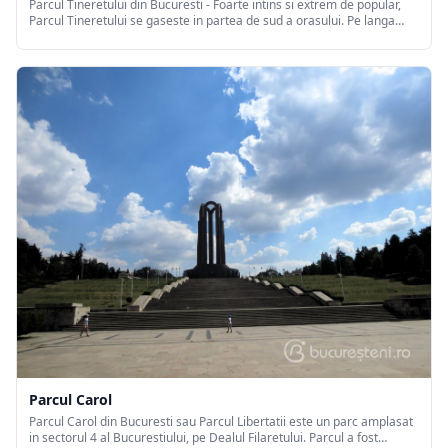
Parcul Tineretului din Bucuresti - Foarte intins si extrem de popular,
Parcul Tineretului se gaseste in partea de sud a orasului. Pe langa
lacul in jurul caruia graviteaza intregul parc, locul ofera numeroase
alte atractii precum: pista de carting si un trenulet cu aburi.
Parcul Carol
Parcul Carol din Bucuresti sau Parcul Libertatii este un parc amplasat
in sectorul 4 al Bucurestiului, pe Dealul Filaretului. Parcul a fost