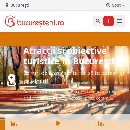
București
Cont
Atracții și obiective
turistice în București
Colțuri de oraș care te fac să te oprești și
să admiri
Descoperă atracțiile din București: monumente,
clădiri istorice, muzee, parcuri, piețe centrale,
ștranduri și împrejurimi. Cu fotografii, istoric,
program de vizitare și hartă.