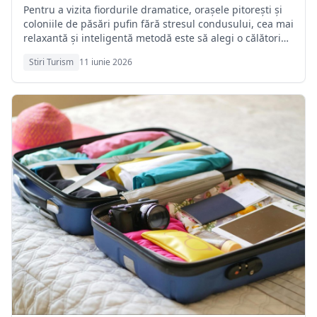
Pentru a vizita fiordurile dramatice, orașele pitorești și
coloniile de păsări pufin fără stresul condusului, cea mai
relaxantă și inteligentă metodă este să alegi o călătorie
pe mare. Atunci când vrei să beneficiezi de condiții de
Stiri Turism
11 iunie 2026
lux, restaurante premium, divertisment de top și
oportunitatea de a te trezi în fiecare dimineață într-un
alt port islandez precum Akureyri sau Isafjördur, poți
analiza opțiunile de Croaziere în Islanda prin
intermediul rccl.ro.