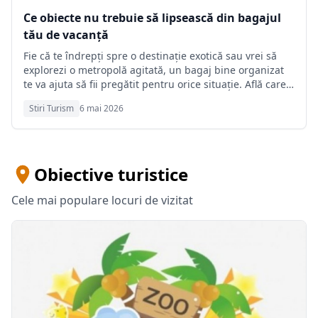
Ce obiecte nu trebuie să lipsească din bagajul
tău de vacanță
Fie că te îndrepți spre o destinație exotică sau vrei să
explorezi o metropolă agitată, un bagaj bine organizat
te va ajuta să fii pregătit pentru orice situație. Află care
sunt acele obiecte indispensabile ce nu ar trebui să
Stiri Turism
6 mai 2026
lipsească niciodată din geanta ta de călătorie ...
Obiective turistice
Cele mai populare locuri de vizitat