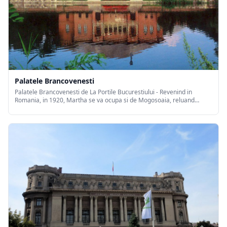
Palatele Brancovenesti
Palatele Brancovenesti de La Portile Bucurestiului - Revenind in
Romania, in 1920, Martha se va ocupa si de Mogosoaia, reluand
lucrarile de restaurare, sub conducerea batranului arhitect venetian
Rupolo. In 1921, sarcina ii va reveni tanarului si rafinatului arhitect
George M. Cantacuzino, nepotul de sora al lui George Valentin
Bibescu.