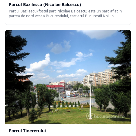
Parcul Bazilescu (Nicolae Balcescu)
Parcul Bazilescu (fostul parc Nicolae Balcescu) este un parc aflat in
partea de nord vest a Bucurestiului, cartierul Bucurestii Noi, in
prezent avand o suprafata de 13,5 hectare. In momentul amenajarii
(1954), parcul se intindea pe o suprafata de 120 de ha. Terenul pe
care a fost construit parcul a fost donat de juristul Bazilescu statului
roman.
Parcul Tineretului