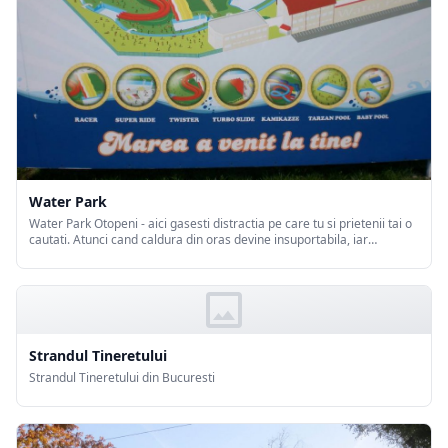
Water Park
Water Park Otopeni - aici gasesti distractia pe care tu si prietenii tai o
cautati. Atunci cand caldura din oras devine insuportabila, iar
adrenalina iti cere sa evadezi, singura optiune este parcul acvatic
Waterpark.
Strandul Tineretului
Strandul Tineretului din Bucuresti