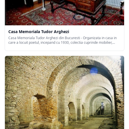
Casa Memoriala Tudor Arghezi
Casa Memoriala Tudor Arghezi din Bucuresti - Organizata in casa in
care a locuit poetul, incepand cu 1930, colectia cuprinde mobilier,
biblioteca, tablouri, obiecte de arta, fotografii, documente originale
ale poetului Tudor Arghezi (1880-1967)