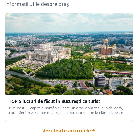
Informații utile despre oraș
TOP 5 lucruri de făcut în București ca turist
Bucureștiul, capitala României, este un oraș vibrant și plin de viață,
care oferă o varietate de atracții pentru turiști. De la clădiri istorice
impresionante la parcuri frumoase și o viață de noapte animată,
Bucureștiul are ceva pentru toată lumea.
Vezi toate articolele