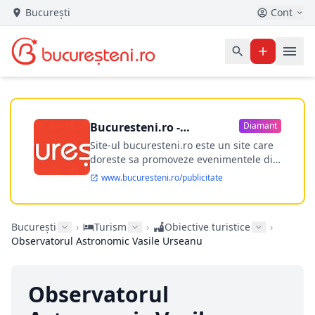
București
Cont
Bucuresteni.ro -
Diamant
publicitate online
Site-ul bucuresteni.ro este un site care
doreste sa promoveze evenimentele din
Bucuresti si nu numai, sa puna la
www.bucuresteni.ro/publicitate
dispozitia utilizatorului cea mai
performanta harta electronica a
Bucuresti-ului, si in acelasi timp sa
București
›
Turism
›
Obiective turistice
›
ofere posibilitatea firmel...
Observatorul Astronomic Vasile Urseanu
Observatorul