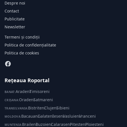
Despre noi
Contact
Publicitate
Newsletter
Termeni și condiții
Politica de confidențialitate
Politica de cookies
Rețeaua Roportal
Aradeni
·
Timisoreni
BANAT:
Oradeni
·
Satmareni
CRIȘANA:
Bistriteni
·
Clujeni
·
Sibieni
TRANSILVANIA:
Bacauani
·
Galateni
·
Ieseni
·
Vasluieni
·
Vranceni
MOLDOVA:
Braileni
·
Buzoieni
·
Calaraseni
·
Pitesteni
·
Ploiesteni
·
MUNTENIA: