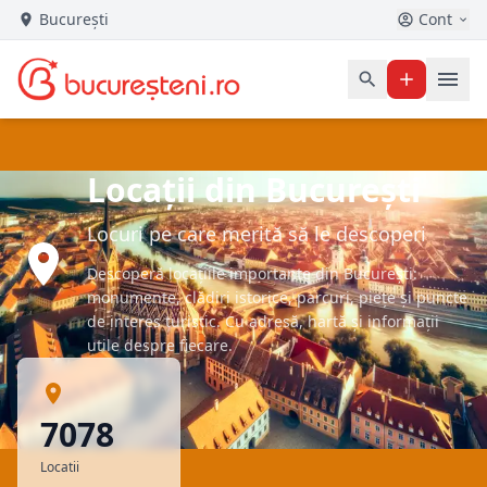
București
Cont
Locații din București
Locuri pe care merită să le descoperi
Descoperă locațiile importante din București:
monumente, clădiri istorice, parcuri, piețe și puncte
de interes turistic. Cu adresă, hartă și informații
utile despre fiecare.
7078
Locatii