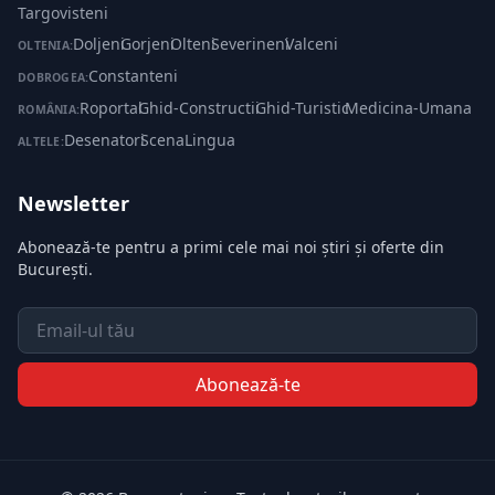
Targovisteni
Doljeni
·
Gorjeni
·
Olteni
·
Severineni
·
Valceni
OLTENIA:
Constanteni
DOBROGEA:
Roportal
·
Ghid-Constructii
·
Ghid-Turistic
·
Medicina-Umana
ROMÂNIA:
Desenatori
·
ScenaLingua
ALTELE:
Newsletter
Abonează-te pentru a primi cele mai noi știri și oferte din
București.
Email
Abonează-te