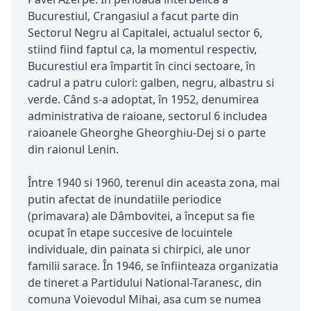
Bucurestiul, Crangasiul a facut parte din
Sectorul Negru al Capitalei, actualul sector 6,
stiind fiind faptul ca, la momentul respectiv,
Bucurestiul era împartit în cinci sectoare, în
cadrul a patru culori: galben, negru, albastru si
verde. Când s-a adoptat, în 1952, denumirea
administrativa de raioane, sectorul 6 includea
raioanele Gheorghe Gheorghiu-Dej si o parte
din raionul Lenin.
Între 1940 si 1960, terenul din aceasta zona, mai
putin afectat de inundatiile periodice
(primavara) ale Dâmbovitei, a început sa fie
ocupat în etape succesive de locuintele
individuale, din painata si chirpici, ale unor
familii sarace. În 1946, se înfiinteaza organizatia
de tineret a Partidului National-Taranesc, din
comuna Voievodul Mihai, asa cum se numea