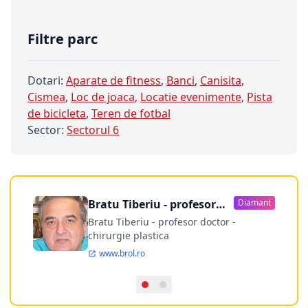
Filtre parc
Dotari:
Aparate de fitness
,
Banci
,
Canisita
,
Cismea
,
Loc de joaca
,
Locatie evenimente
,
Pista
de bicicleta
,
Teren de fotbal
Sector:
Sectorul 6
Bratu Tiberiu - profesor
Diamant
doctor
Bratu Tiberiu - profesor doctor -
chirurgie plastica
www.brol.ro