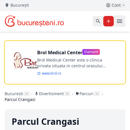
București
Cont
Brol Medical Center
Diamant
Brol Medical Center este o clinica
privata situata in centrul orasului
Timisoara avand o experienta de
www.brol.ro
aproape 21 de ani in chirurgia estetica.
Incepand din anul 2009 clinica isi
desfasoara activitatea intr-un spital
București
›
Divertisment
›
Parcuri
›
ultramodern.
Parcul Crangasi
Parcul Crangasi