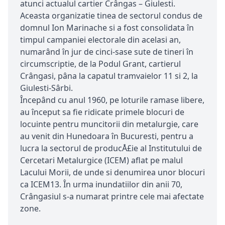
atunci actualul cartier Crângas – Giulesti.
Aceasta organizatie tinea de sectorul condus de
domnul Ion Marinache si a fost consolidata în
timpul campaniei electorale din acelasi an,
numarând în jur de cinci-sase sute de tineri în
circumscriptie, de la Podul Grant, cartierul
Crângasi, pâna la capatul tramvaielor 11 si 2, la
Giulesti-Sârbi.
Începând cu anul 1960, pe loturile ramase libere,
au început sa fie ridicate primele blocuri de
locuinte pentru muncitorii din metalurgie, care
au venit din Hunedoara în Bucuresti, pentru a
lucra la sectorul de producÅ£ie al Institutului de
Cercetari Metalurgice (ICEM) aflat pe malul
Lacului Morii, de unde si denumirea unor blocuri
ca ICEM13. În urma inundatiilor din anii 70,
Crângasiul s-a numarat printre cele mai afectate
zone.