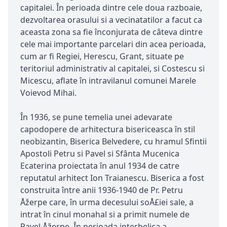
capitalei. În perioada dintre cele doua razboaie,
dezvoltarea orasului si a vecinatatilor a facut ca
aceasta zona sa fie înconjurata de câteva dintre
cele mai importante parcelari din acea perioada,
cum ar fi Regiei, Herescu, Grant, situate pe
teritoriul administrativ al capitalei, si Costescu si
Micescu, aflate în intravilanul comunei Marele
Voievod Mihai.
În 1936, se pune temelia unei adevarate
capodopere de arhitectura bisericeasca în stil
neobizantin, Biserica Belvedere, cu hramul Sfintii
Apostoli Petru si Pavel si Sfânta Mucenica
Ecaterina proiectata în anul 1934 de catre
reputatul arhitect Ion Traianescu. Biserica a fost
construita între anii 1936-1940 de Pr. Petru
Åžerpe care, în urma decesului soÅ£iei sale, a
intrat în cinul monahal si a primit numele de
Pavel Åžerpe. În perioada interbelica a