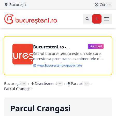
București
Cont
Bucuresteni.ro -
Diamant
publicitate online
Site-ul bucuresteni.ro este un site care
doreste sa promoveze evenimentele din
Bucuresti si nu numai, sa puna la
www.bucuresteni.ro/publicitate
dispozitia utilizatorului cea mai
performanta harta electronica a
Bucuresti-ului, si in acelasi timp sa
București
›
Divertisment
›
Parcuri
›
ofere posibilitatea firmel...
Parcul Crangasi
Parcul Crangasi