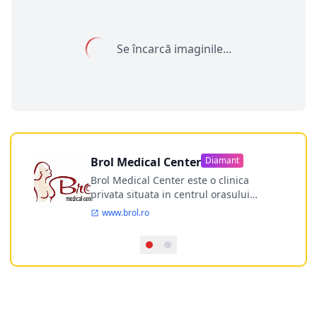
Se încarcă imaginile...
Brol Medical Center
Diamant
Brol Medical Center este o clinica
privata situata in centrul orasului
Timisoara avand o experienta de
www.brol.ro
aproape 21 de ani in chirurgia estetica.
Incepand din anul 2009 clinica isi
desfasoara activitatea intr-un spital
ultramodern.