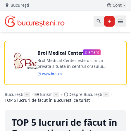
București
Cont
Brol Medical Center
Diamant
Brol Medical Center este o clinica
privata situata in centrul orasului
Timisoara avand o experienta de
www.brol.ro
aproape 21 de ani in chirurgia estetica.
Incepand din anul 2009 clinica isi
desfasoara activitatea intr-un spital
București
›
Turism
›
Despre București
›
ultramodern.
TOP 5 lucruri de făcut în București ca turist
TOP 5 lucruri de făcut în