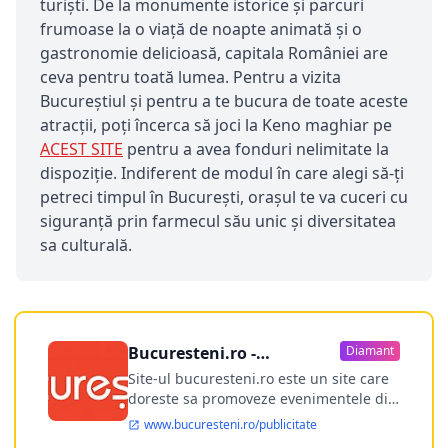
turiști. De la monumente istorice și parcuri
frumoase la o viață de noapte animată și o
gastronomie delicioasă, capitala României are
ceva pentru toată lumea. Pentru a vizita
Bucureștiul și pentru a te bucura de toate aceste
atracții, poți încerca să joci la Keno maghiar pe
ACEST SITE
pentru a avea fonduri nelimitate la
dispoziție. Indiferent de modul în care alegi să-ți
petreci timpul în București, orașul te va cuceri cu
siguranță prin farmecul său unic și diversitatea
sa culturală.
Bucuresteni.ro -
Diamant
publicitate online
Site-ul bucuresteni.ro este un site care
doreste sa promoveze evenimentele din
Bucuresti si nu numai, sa puna la
www.bucuresteni.ro/publicitate
dispozitia utilizatorului cea mai