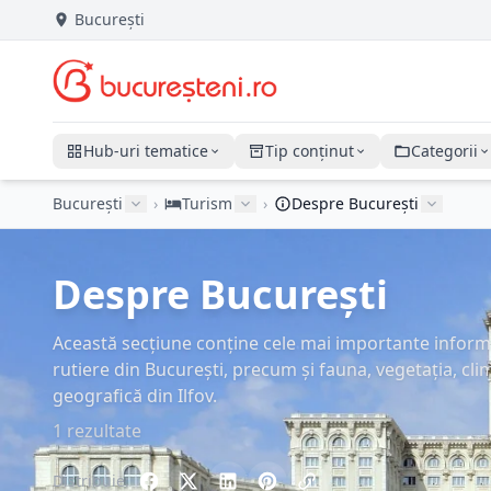
București
Hub-uri tematice
Tip conținut
Categorii
București
›
Turism
›
Despre București
Despre București
Această secțiune conține cele mai importante informaț
rutiere din București, precum și fauna, vegetația, clim
geografică din Ilfov.
1 rezultate
Distribuie: