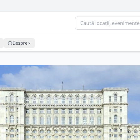
Despre
ii despre căile navigabile, aeriene, ferate,
a, apele, relieful, suprafața și așezarea