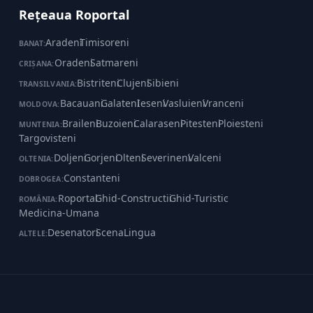
Rețeaua Roportal
Aradeni
·
Timisoreni
BANAT:
Oradeni
·
Satmareni
CRIȘANA:
Bistriteni
·
Clujeni
·
Sibieni
TRANSILVANIA:
Bacauani
·
Galateni
·
Ieseni
·
Vasluieni
·
Vranceni
MOLDOVA:
Braileni
·
Buzoieni
·
Calaraseni
·
Pitesteni
·
Ploiesteni
·
MUNTENIA:
Targovisteni
Doljeni
·
Gorjeni
·
Olteni
·
Severineni
·
Valceni
OLTENIA:
Constanteni
DOBROGEA:
Roportal
·
Ghid-Constructii
·
Ghid-Turistic
·
ROMÂNIA:
Medicina-Umana
Desenatori
·
ScenaLingua
ALTELE: