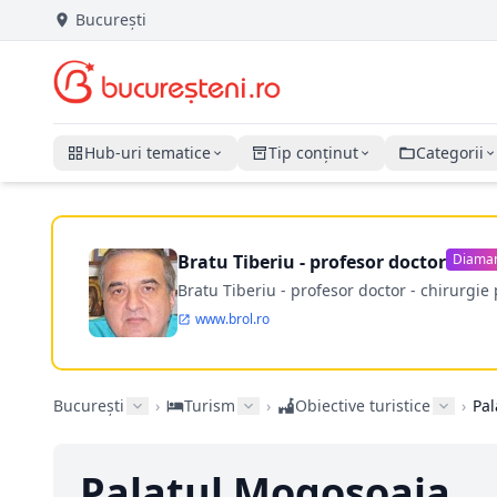
București
Hub-uri tematice
Tip conținut
Categorii
Bratu Tiberiu - profesor doctor
Diama
Bratu Tiberiu - profesor doctor - chirurgie 
www.brol.ro
București
›
Turism
›
Obiective turistice
›
Pal
Palatul Mogosoaia