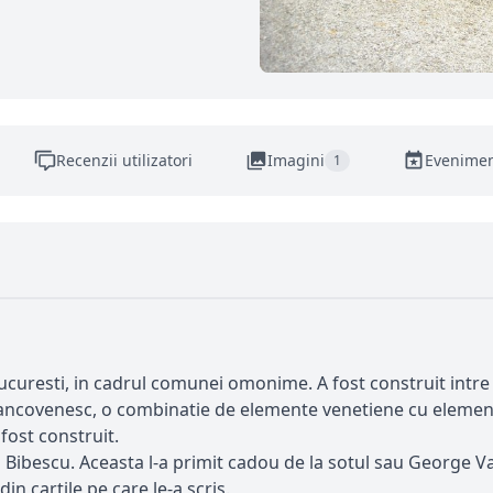
Recenzii utilizatori
Imagini
Evenime
1
Bucuresti, in cadrul comunei omonime. A fost construit intr
 brancovenesc, o combinatie de elemente venetiene cu elem
fost construit.
a Bibescu. Aceasta l-a primit cadou de la sotul sau George V
n cartile pe care le-a scris.