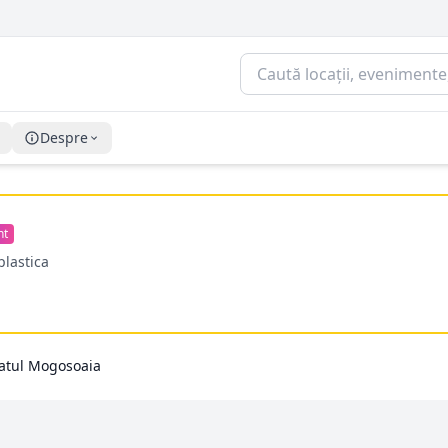
Despre
nt
plastica
atul Mogosoaia