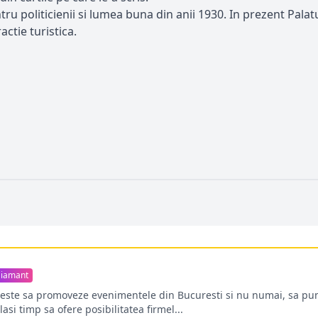
entru politicienii si lumea buna din anii 1930. In prezent P
ctie turistica.
iamant
oreste sa promoveze evenimentele din Bucuresti si nu numai, sa pun
lasi timp sa ofere posibilitatea firmel...