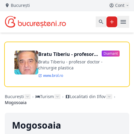
București
Cont
Bratu Tiberiu - profesor
Diamant
doctor
Bratu Tiberiu - profesor doctor -
chirurgie plastica
www.brol.ro
București
›
Turism
›
Localitati din Ilfov
›
Mogosoaia
Mogosoaia