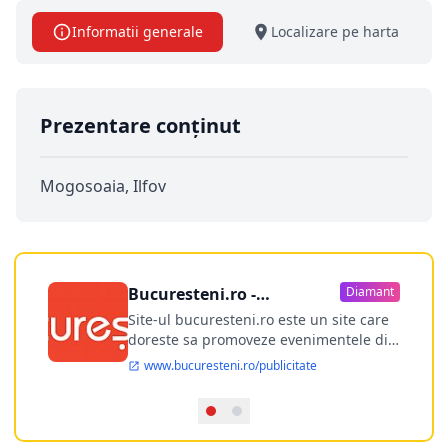
Informatii generale
Localizare pe harta
Prezentare conținut
Mogosoaia, Ilfov
Bucuresteni.ro -
Diamant
publicitate online
Site-ul bucuresteni.ro este un site care
doreste sa promoveze evenimentele din
Bucuresti si nu numai, sa puna la
www.bucuresteni.ro/publicitate
dispozitia utilizatorului cea mai
performanta harta electronica a
Bucuresti-ului, si in acelasi timp sa
ofere posibilitatea firmel...