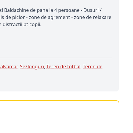
i si Baldachine de pana la 4 persoane - Dusuri /
s de picior - zone de agrement - zone de relaxare
distractii pt copii.
Salvamar
,
Sezlonguri
,
Teren de fotbal
,
Teren de