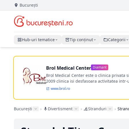
București
Hub-uri tematice
Tip conținut
Categorii
Brol Medical Center
Diamant
Brol Medical Center este o clinica privata 
2009 clinica isi desfasoara activitatea intr
www.brol.ro
București
›
Divertisment
›
Stranduri
›
Stran