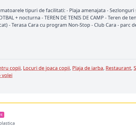
rmatoarele tipuri de facilitati: - Plaja amenajata - Sezlongur
OTBAL + nocturna - TEREN DE TENIS DE CAMP - Teren de teni
cat) - Terasa Cara cu program Non-Stop - Club Cara - parc de 
tru copii
,
Locuri de joaca copii
,
Plaja de iarba
,
Restaurant
,
 volei
nt
plastica