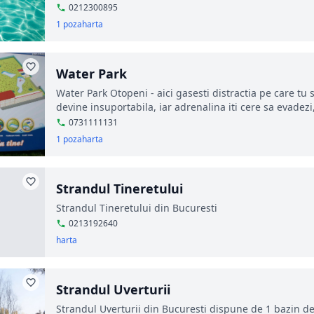
0212300895
1 poza
harta
Water Park
Water Park Otopeni - aici gasesti distractia pe care tu s
devine insuportabila, iar adrenalina iti cere sa evadez
0731111131
1 poza
harta
Strandul Tineretului
Strandul Tineretului din Bucuresti
0213192640
harta
Strandul Uverturii
Strandul Uverturii din Bucuresti dispune de 1 bazin de ad