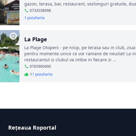
gazon, terasa, bar, restaurant, sezlonguri gratuite, dus
0732038098
1 poza
harta
La Plage
La Plage Otopeni - pe nisip, pe terasa sau in club, zi
pentru momente unice ce vor ramane de neuitat! La intr
restaurantul si clubul va imbie in fiecare zi ...
0765900400
1
1 poza
harta
Rețeaua Roportal