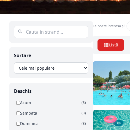
Te poate interesa și:
Listă
Sortare
Deschis
Acum
(3)
Sambata
(3)
Duminica
(3)