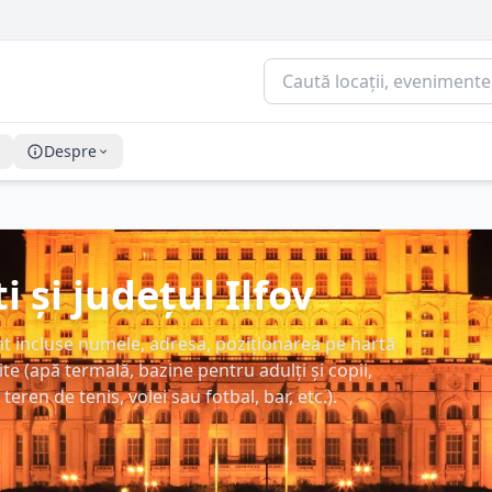
Despre
 și județul Ilfov
nt incluse numele, adresa, poziționarea pe hartă
erite (apă termală, bazine pentru adulți și copii,
teren de tenis, volei sau fotbal, bar, etc.).