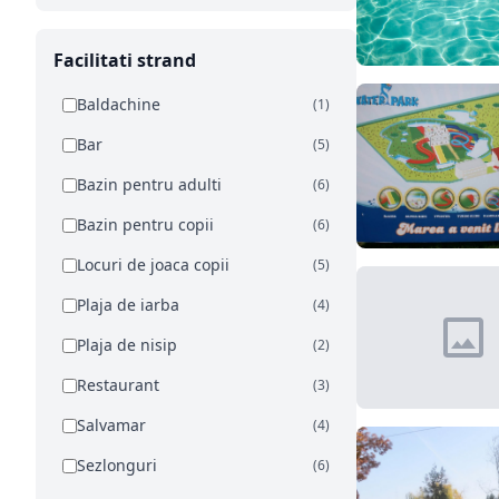
Facilitati strand
Baldachine
(1)
Bar
(5)
Bazin pentru adulti
(6)
Bazin pentru copii
(6)
Locuri de joaca copii
(5)
Plaja de iarba
(4)
Plaja de nisip
(2)
Restaurant
(3)
Salvamar
(4)
Sezlonguri
(6)