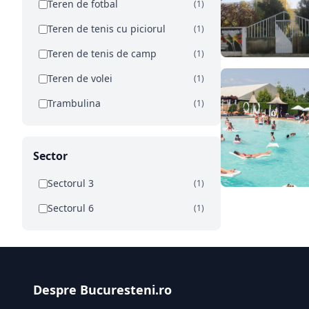
Teren de fotbal
(1)
Teren de tenis cu piciorul
(1)
Teren de tenis de camp
(1)
Teren de volei
(1)
Trambulina
(1)
Sector
Sectorul 3
(1)
Sectorul 6
(1)
Despre Bucuresteni.ro