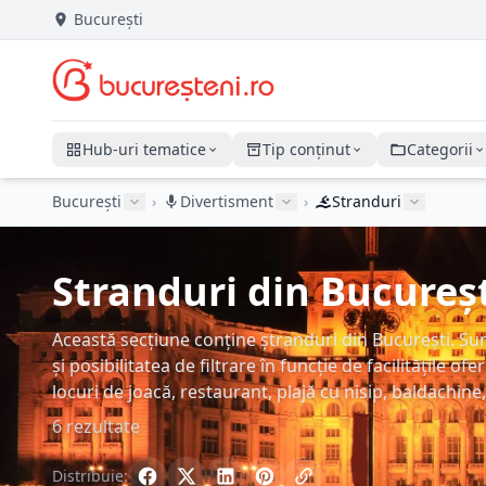
București
Hub-uri tematice
Tip conținut
Categorii
București
›
Divertisment
›
Stranduri
Stranduri din București
Această secțiune conține ștranduri din București. Su
și posibilitatea de filtrare în funcție de facilitățile of
locuri de joacă, restaurant, plajă cu nisip, baldachine, 
6 rezultate
Distribuie: