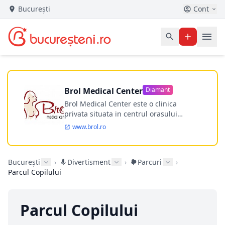
București
Cont
Brol Medical Center
Diamant
Brol Medical Center este o clinica
privata situata in centrul orasului
Timisoara avand o experienta de
www.brol.ro
aproape 21 de ani in chirurgia estetica.
Incepand din anul 2009 clinica isi
desfasoara activitatea intr-un spital
București
›
Divertisment
›
Parcuri
›
ultramodern.
Parcul Copilului
Parcul Copilului