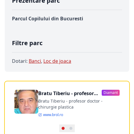
Prezentare parc
Parcul Copilului din Bucuresti
Filtre parc
Dotari:
Banci
,
Loc de joaca
Bratu Tiberiu - profesor
Diamant
doctor
Bratu Tiberiu - profesor doctor -
chirurgie plastica
www.brol.ro