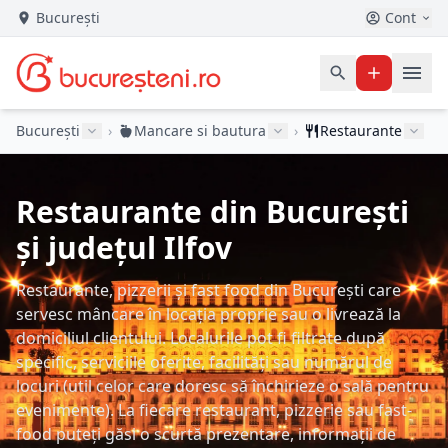
București
Cont
București
›
Mancare si bautura
›
Restaurante
Restaurante din București
și județul Ilfov
Restaurante, pizzerii și fast food din București care
servesc mâncare în locația proprie sau o livrează la
domiciliul clientului. Localurile pot fi filtrate după
specific, serviciile oferite, facilități sau numărul de
locuri (util celor care doresc să închirieze o sală pentru
evenimente). La fiecare restaurant, pizzerie sau fast-
food puteți găsi o scurtă prezentare, informații de