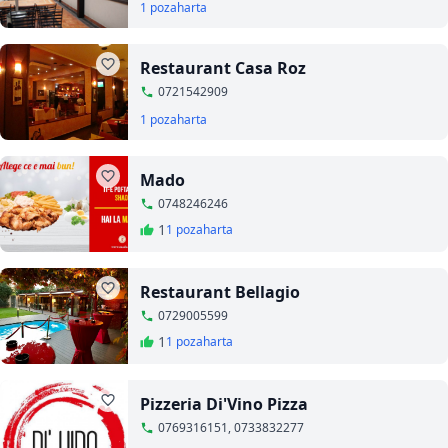
1 poza
harta
Restaurant Casa Roz
0721542909
1 poza
harta
Mado
0748246246
1
1 poza
harta
Restaurant Bellagio
0729005599
1
1 poza
harta
Pizzeria Di'Vino Pizza
0769316151, 0733832277