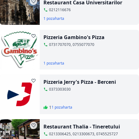
Restaurant Casa Universitarilor
0212116676
1 poza
harta
Pizzeria Gambino's Pizza
0731707070, 0755077070
1 poza
harta
Pizzeria Jerry's Pizza - Berceni
0373303030
1
1 poza
harta
Restaurant Thalia - Tineretului
0213306425, 0213300673, 0745525727