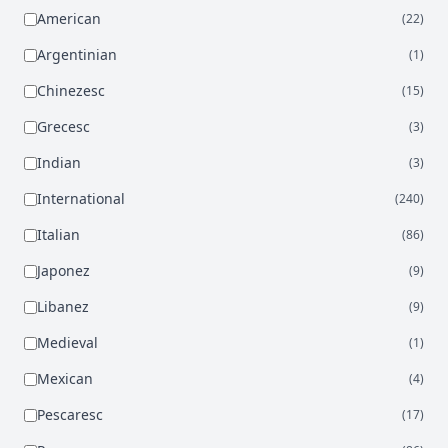
American
(22)
Argentinian
(1)
Chinezesc
(15)
Grecesc
(3)
Indian
(3)
International
(240)
Italian
(86)
Japonez
(9)
Libanez
(9)
Medieval
(1)
Mexican
(4)
Pescaresc
(17)