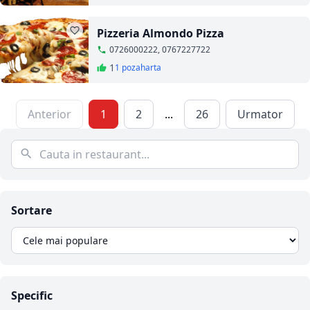
Pizzeria Almondo Pizza
0726000222, 0767227722
1
1 poza
harta
Anterior
1
2
...
26
Urmator
Sortare
Specific