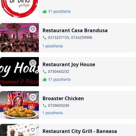
1
1 poza
harta
Restaurant Casa Brandusa
0213237155, 0724259996
1 poza
harta
Restaurant Joy House
0730443232
1
1 poza
harta
Broaster Chicken
0729605030
1 poza
harta
Restaurant City Grill - Baneasa