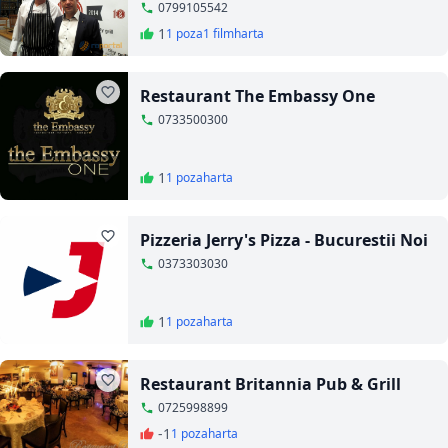
0799105542
1
1 poza
1 film
harta
Restaurant The Embassy One
0733500300
1
1 poza
harta
Pizzeria Jerry's Pizza - Bucurestii Noi
0373303030
1
1 poza
harta
Restaurant Britannia Pub & Grill
0725998899
-1
1 poza
harta