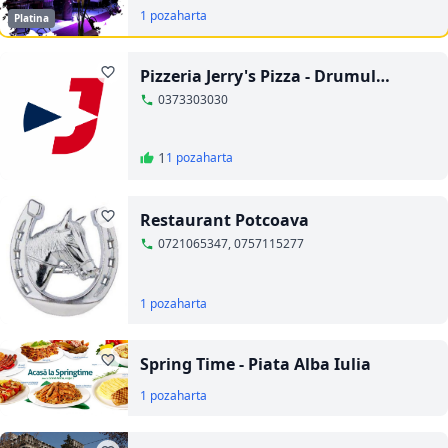
1 poza
harta
Platina
Pizzeria Jerry's Pizza - Drumul
Taberei
0373303030
1
1 poza
harta
Restaurant Potcoava
0721065347, 0757115277
1 poza
harta
Spring Time - Piata Alba Iulia
1 poza
harta