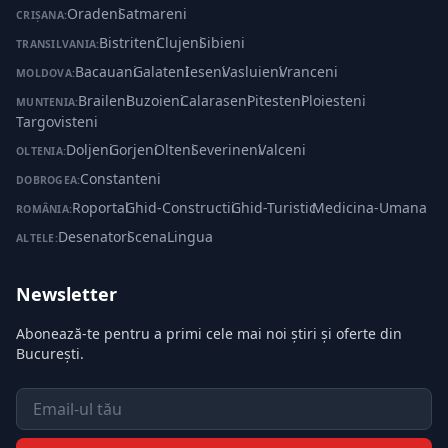
Oradeni
·
Satmareni
CRIȘANA:
Bistriteni
·
Clujeni
·
Sibieni
TRANSILVANIA:
Bacauani
·
Galateni
·
Ieseni
·
Vasluieni
·
Vranceni
MOLDOVA:
Braileni
·
Buzoieni
·
Calaraseni
·
Pitesteni
·
Ploiesteni
·
MUNTENIA:
Targovisteni
Doljeni
·
Gorjeni
·
Olteni
·
Severineni
·
Valceni
OLTENIA:
Constanteni
DOBROGEA:
Roportal
·
Ghid-Constructii
·
Ghid-Turistic
·
Medicina-Umana
ROMÂNIA:
Desenatori
·
ScenaLingua
ALTELE:
Newsletter
Abonează-te pentru a primi cele mai noi știri și oferte din
București.
Email