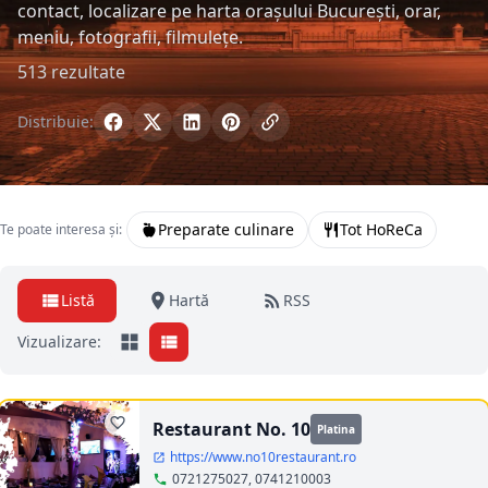
contact, localizare pe harta orașului București, orar,
meniu, fotografii, filmulețe.
513 rezultate
Distribuie:
Preparate culinare
Tot HoReCa
Te poate interesa și:
Listă
Hartă
RSS
Vizualizare:
Restaurant No. 10
Platina
https://www.no10restaurant.ro
0721275027, 0741210003