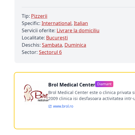
Tip:
Pizzerii
Specific:
International
,
Italian
Servicii oferite:
Livrare la domiciliu
Localitate:
Bucureşti
Deschis:
Sambata
,
Duminica
Sector:
Sectorul 6
Brol Medical Center
Diamant
Brol Medical Center este o clinica privata 
2009 clinica isi desfasoara activitatea intr
www.brol.ro