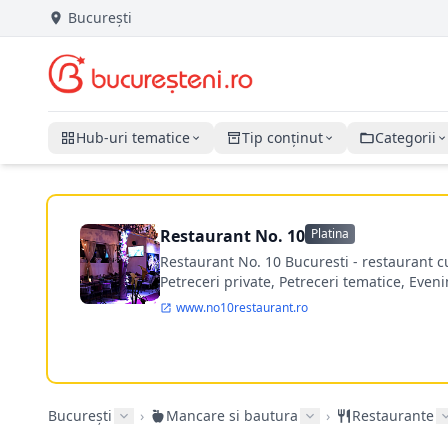
București
Hub-uri tematice
Tip conținut
Categorii
Restaurant No. 10
Platina
Restaurant No. 10 Bucuresti - restaurant c
Petreceri private, Petreceri tematice, Eve
www.no10restaurant.ro
București
›
Mancare si bautura
›
Restaurante