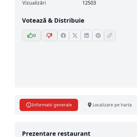
Vizualizări
12503
Votează & Distribuie
0
Informatii generale
Localizare pe harta
Prezentare restaurant