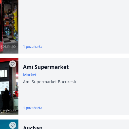
1 poza
harta
Ami Supermarket
Market
Ami Supermarket Bucuresti
1 poza
harta
Auchan