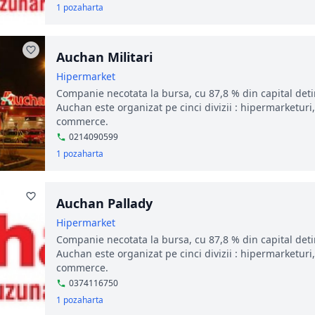
1 poza
harta
Auchan Militari
Hipermarket
Companie necotata la bursa, cu 87,8 % din capital deti
Auchan este organizat pe cinci divizii : hipermarketur
commerce.
0214090599
1 poza
harta
Auchan Pallady
Hipermarket
Companie necotata la bursa, cu 87,8 % din capital deti
Auchan este organizat pe cinci divizii : hipermarketur
commerce.
0374116750
1 poza
harta