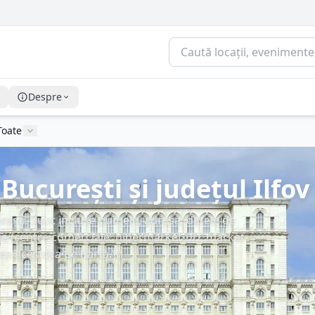
Despre
Toate
București și județul Ilfov
rești. Sunt incluse numele, adresa, datele de
orie (centre comerciale, hipermarket-uri, market-
area acestora pe hartă.\n