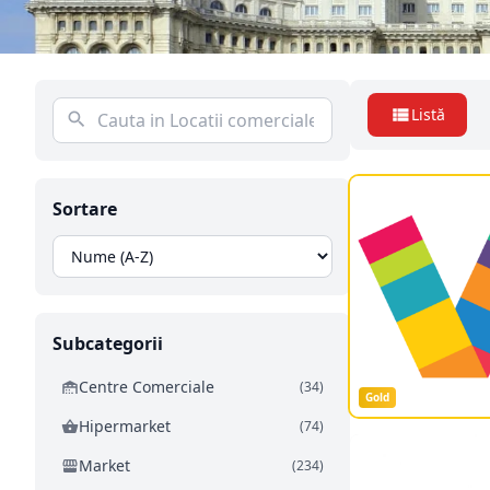
Listă
Sortare
Subcategorii
Centre Comerciale
(34)
Gold
Hipermarket
(74)
Market
(234)