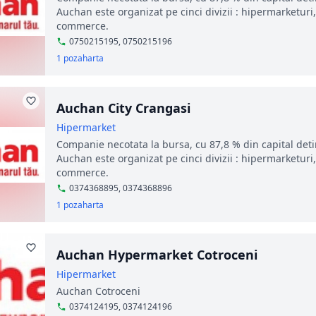
Auchan este organizat pe cinci divizii : hipermarketur
commerce.
0750215195, 0750215196
1 poza
harta
Auchan City Crangasi
Hipermarket
Companie necotata la bursa, cu 87,8 % din capital deti
Auchan este organizat pe cinci divizii : hipermarketur
commerce.
0374368895, 0374368896
1 poza
harta
Auchan Hypermarket Cotroceni
Hipermarket
Auchan Cotroceni
0374124195, 0374124196