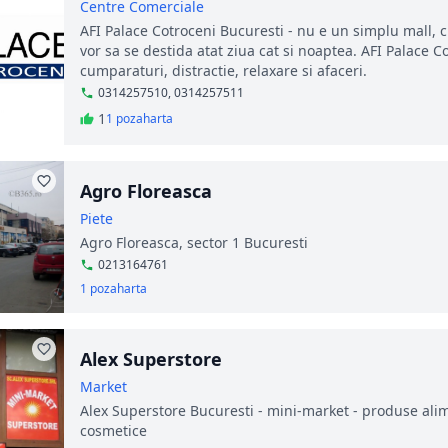
Centre Comerciale
AFI Palace Cotroceni Bucuresti - nu e un simplu mall, c
vor sa se destida atat ziua cat si noaptea. AFI Palace C
cumparaturi, distractie, relaxare si afaceri.
0314257510, 0314257511
1
1 poza
harta
Agro Floreasca
Piete
Agro Floreasca, sector 1 Bucuresti
0213164761
1 poza
harta
Alex Superstore
Market
Alex Superstore Bucuresti - mini-market - produse alime
cosmetice