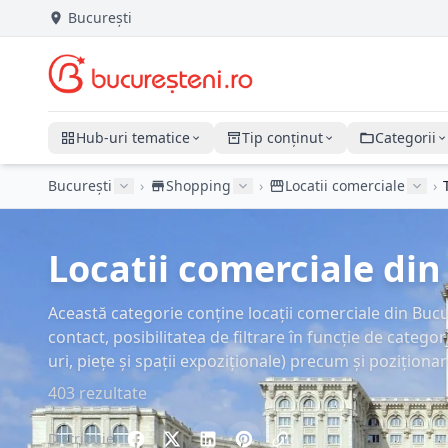
București
Hub-uri tematice
Tip conținut
Categorii
București
›
Shopping
›
Locatii comerciale
›
Locatii comerciale din 
Această categorie conține locații comerciale din Bucu
contact, posibilitatea de filtrare în funcție de categ
uri, piețe și spații expoziționale) precum și pozițion
403 rezultate
Distribuie: