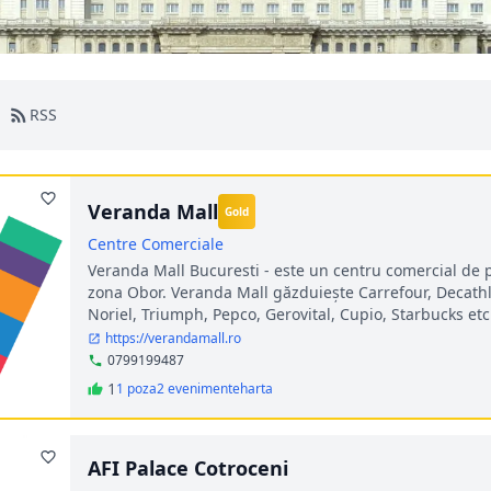
RSS
Veranda Mall
Gold
Centre Comerciale
Veranda Mall Bucuresti - este un centru comercial de p
zona Obor. Veranda Mall găzduiește Carrefour, Decath
Noriel, Triumph, Pepco, Gerovital, Cupio, Starbucks etc
https://verandamall.ro
0799199487
1
1 poza
2 evenimente
harta
AFI Palace Cotroceni