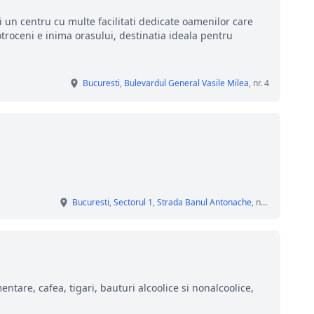
i un centru cu multe facilitati dedicate oamenilor care
otroceni e inima orasului, destinatia ideala pentru
Bucuresti
,
Bulevardul General Vasile Milea
, nr. 4
Bucuresti
,
Sectorul 1
,
Strada Banul Antonache
, nr. 46
ntare, cafea, tigari, bauturi alcoolice si nonalcoolice,