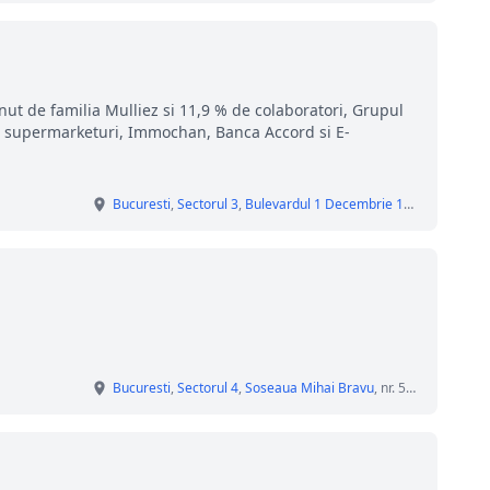
nut de familia Mulliez si 11,9 % de colaboratori, Grupul
i, supermarketuri, Immochan, Banca Accord si E-
Bucuresti
,
Sectorul 3
,
Bulevardul 1 Decembrie 1918
, nr. 33 A
Bucuresti
,
Sectorul 4
,
Soseaua Mihai Bravu
, nr. 564