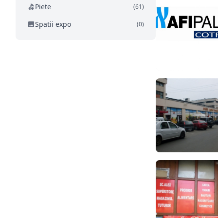
Piete
(61)
Spatii expo
(0)