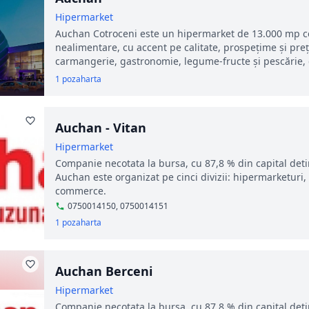
Hipermarket
Auchan Cotroceni este un hipermarket de 13.000 mp c
nealimentare, cu accent pe calitate, prospețime și preț
carmangerie, gastronomie, legume-fructe și pescărie, 
1 poza
harta
Auchan - Vitan
Hipermarket
Companie necotata la bursa, cu 87,8 % din capital deti
Auchan este organizat pe cinci divizii: hipermarketur
commerce.
0750014150, 0750014151
1 poza
harta
Auchan Berceni
Hipermarket
Companie necotata la bursa, cu 87,8 % din capital deti