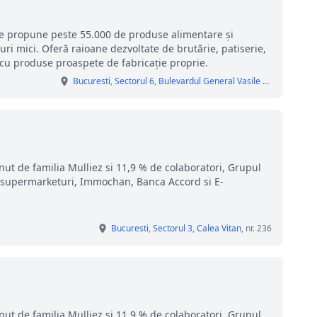
e propune peste 55.000 de produse alimentare și
uri mici. Oferă raioane dezvoltate de brutărie, patiserie,
cu produse proaspete de fabricație proprie.
Bucuresti
,
Sectorul 6
,
Bulevardul General Vasile Milea
, nr. 4, 
nut de familia Mulliez si 11,9 % de colaboratori, Grupul
i, supermarketuri, Immochan, Banca Accord si E-
Bucuresti
,
Sectorul 3
,
Calea Vitan
, nr. 236
nut de familia Mulliez si 11,9 % de colaboratori, Grupul