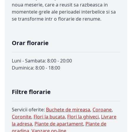
noua meserie, care a reusit sa razbeasca in
momentele grele ale perioadei interbelice si sa
se transforme intr o florarie de renume.
Orar florarie
Luni - Sambata: 8:00 - 20:00
Duminica: 8:00 - 18:00
Filtre florarie
Servicii oferite:
Buchete de mireasa
,
Coroane
,
Coronite
,
Flori la bucata
,
Flori la ghiveci
,
Livrare
la adresa
,
Plante de apartament
,
Plante de
gradina
,
Vanzare on-line