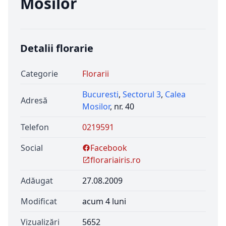
Mosilor
Detalii florarie
Categorie
Florarii
Bucuresti
,
Sectorul 3
,
Calea
Adresă
Mosilor
, nr. 40
Telefon
0219591
Social
Facebook
florariairis.ro
Adăugat
27.08.2009
Modificat
acum 4 luni
Vizualizări
5652