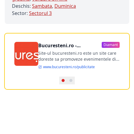
Deschis:
Sambata
,
Duminica
Sector:
Sectorul 3
Bucuresteni.ro -
Diamant
publicitate online
Site-ul bucuresteni.ro este un site care
doreste sa promoveze evenimentele din
Bucuresti si nu numai, sa puna la
www.bucuresteni.ro/publicitate
dispozitia utilizatorului cea mai
performanta harta electronica a
Bucuresti-ului, si in acelasi timp sa
ofere posibilitatea firmel...