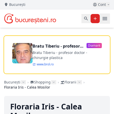
București
Cont
Bratu Tiberiu - profesor
Diamant
doctor
Bratu Tiberiu - profesor doctor -
chirurgie plastica
www.brol.ro
București
›
Shopping
›
Florarii
›
Floraria Iris - Calea Mosilor
Floraria Iris - Calea