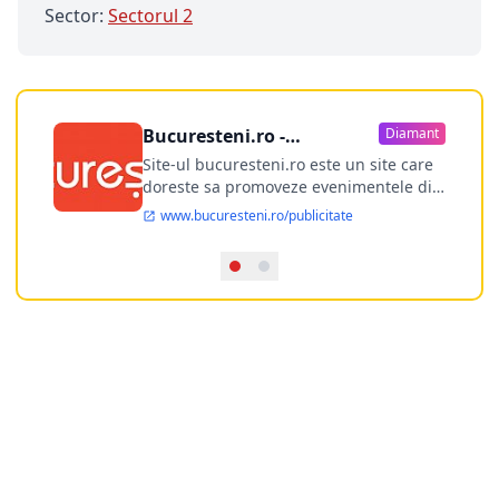
Sector:
Sectorul 2
Bucuresteni.ro -
Diamant
publicitate online
Site-ul bucuresteni.ro este un site care
doreste sa promoveze evenimentele din
Bucuresti si nu numai, sa puna la
www.bucuresteni.ro/publicitate
dispozitia utilizatorului cea mai
performanta harta electronica a
Bucuresti-ului, si in acelasi timp sa
ofere posibilitatea firmel...