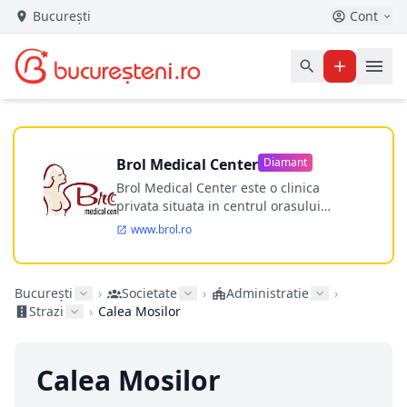
București
Cont
Brol Medical Center
Diamant
Brol Medical Center este o clinica
privata situata in centrul orasului
Timisoara avand o experienta de
www.brol.ro
aproape 21 de ani in chirurgia estetica.
Incepand din anul 2009 clinica isi
desfasoara activitatea intr-un spital
București
›
Societate
›
Administratie
›
ultramodern.
Strazi
›
Calea Mosilor
Calea Mosilor