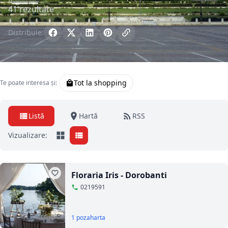
41 rezultate
Distribuie:
Tot la shopping
Te poate interesa și:
Listă
Hartă
RSS
Vizualizare:
Floraria Iris - Dorobanti
0219591
1 poza
harta