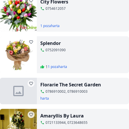
City Flowers
0754612057
1 poza
harta
Splendor
0752091090
1
1 poza
harta
Florarie The Secret Garden
0786910002, 0786910003
harta
Amaryllis By Laura
0721133944, 0723648655