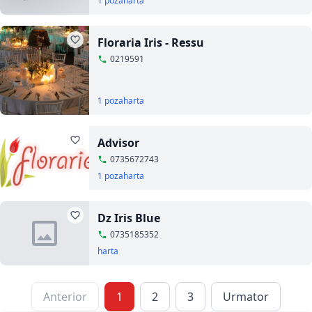
1 poza
harta
Floraria Iris - Ressu
0219591
1 poza
harta
Advisor
0735672743
1 poza
harta
Dz Iris Blue
0735185352
harta
Anterior
1
2
3
Urmator