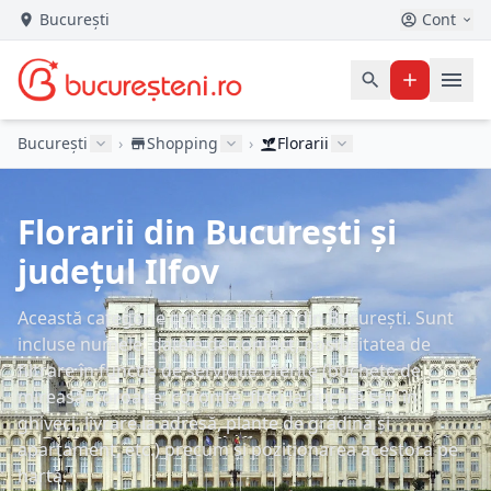
București
Cont
București
›
Shopping
›
Florarii
Florarii din București și
județul Ilfov
Această categorie conține florării din București. Sunt
incluse numele, datele de contact, posibilitatea de
filtrare în funcție de serviciile oferite (buchete de
mireasă, coroane, coronițe, flori la bucată sau în
ghiveci, livrare la adresă, plante de grădină și
apartament, etc.) precum și poziționarea acestora pe
hartă.