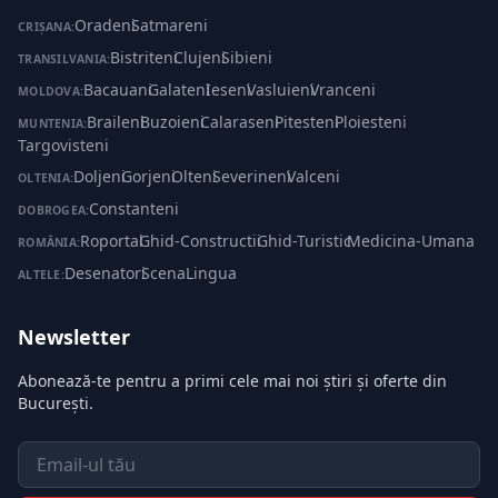
Oradeni
·
Satmareni
CRIȘANA:
Bistriteni
·
Clujeni
·
Sibieni
TRANSILVANIA:
Bacauani
·
Galateni
·
Ieseni
·
Vasluieni
·
Vranceni
MOLDOVA:
Braileni
·
Buzoieni
·
Calaraseni
·
Pitesteni
·
Ploiesteni
·
MUNTENIA:
Targovisteni
Doljeni
·
Gorjeni
·
Olteni
·
Severineni
·
Valceni
OLTENIA:
Constanteni
DOBROGEA:
Roportal
·
Ghid-Constructii
·
Ghid-Turistic
·
Medicina-Umana
ROMÂNIA:
Desenatori
·
ScenaLingua
ALTELE:
Newsletter
Abonează-te pentru a primi cele mai noi știri și oferte din
București.
Email