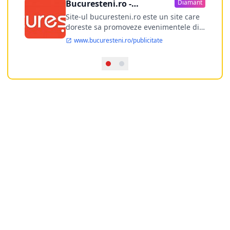
Bucuresteni.ro -
Diamant
publicitate online
Site-ul bucuresteni.ro este un site care
doreste sa promoveze evenimentele din
Bucuresti si nu numai, sa puna la
www.bucuresteni.ro/publicitate
dispozitia utilizatorului cea mai
performanta harta electronica a
Bucuresti-ului, si in acelasi timp sa
ofere posibilitatea firmel...