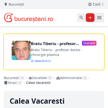
București
Cont
Bratu Tiberiu - profesor
Diamant
doctor
Bratu Tiberiu - profesor doctor -
chirurgie plastica
www.brol.ro
București
›
Societate
›
Administratie
›
Strazi
›
Calea Vacaresti
Calea Vacaresti