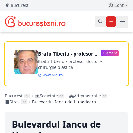
București
Cont
Bratu Tiberiu - profesor
Diamant
doctor
Bratu Tiberiu - profesor doctor -
chirurgie plastica
www.brol.ro
București
›
Societate
›
Administratie
›
Strazi
›
Bulevardul Iancu de Hunedoara
Bulevardul Iancu de