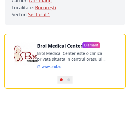
Cartier:
Dorobanți
Localitate:
Bucureşti
Sector:
Sectorul 1
Brol Medical Center
Diamant
Brol Medical Center este o clinica
privata situata in centrul orasului
Timisoara avand o experienta de
www.brol.ro
aproape 21 de ani in chirurgia estetica.
Incepand din anul 2009 clinica isi
desfasoara activitatea intr-un spital
ultramodern.