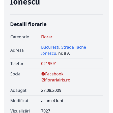
Ionescu
Detalii florarie
Categorie
Florarii
Bucuresti
,
Strada Tache
Adresă
Ionescu
, nr. 8 A
Telefon
0219591
Social
Facebook
florariairis.ro
Adăugat
27.08.2009
Modificat
acum 4 luni
Vizualizări
7027