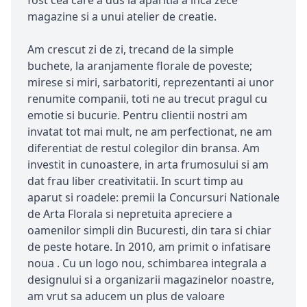
fost cea care a dus la aparitia a inca zece
magazine si a unui atelier de creatie.
Am crescut zi de zi, trecand de la simple
buchete, la aranjamente florale de poveste;
mirese si miri, sarbatoriti, reprezentanti ai unor
renumite companii, toti ne au trecut pragul cu
emotie si bucurie. Pentru clientii nostri am
invatat tot mai mult, ne am perfectionat, ne am
diferentiat de restul colegilor din bransa. Am
investit in cunoastere, in arta frumosului si am
dat frau liber creativitatii. In scurt timp au
aparut si roadele: premii la Concursuri Nationale
de Arta Florala si nepretuita apreciere a
oamenilor simpli din Bucuresti, din tara si chiar
de peste hotare. In 2010, am primit o infatisare
noua . Cu un logo nou, schimbarea integrala a
designului si a organizarii magazinelor noastre,
am vrut sa aducem un plus de valoare