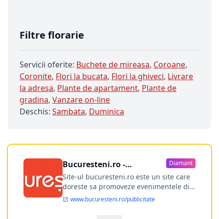
Filtre florarie
Servicii oferite:
Buchete de mireasa
,
Coroane
,
Coronite
,
Flori la bucata
,
Flori la ghiveci
,
Livrare
la adresa
,
Plante de apartament
,
Plante de
gradina
,
Vanzare on-line
Deschis:
Sambata
,
Duminica
Bucuresteni.ro -
Diamant
publicitate online
Site-ul bucuresteni.ro este un site care
doreste sa promoveze evenimentele din
Bucuresti si nu numai, sa puna la
www.bucuresteni.ro/publicitate
dispozitia utilizatorului cea mai
performanta harta electronica a