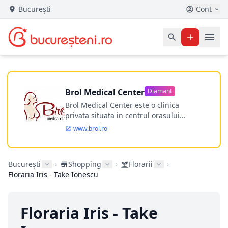
București
Cont
Brol Medical Center
Diamant
Brol Medical Center este o clinica
privata situata in centrul orasului
Timisoara avand o experienta de
www.brol.ro
aproape 21 de ani in chirurgia estetica.
Incepand din anul 2009 clinica isi
desfasoara activitatea intr-un spital
București
›
Shopping
›
Florarii
›
ultramodern.
Floraria Iris - Take Ionescu
Floraria Iris - Take