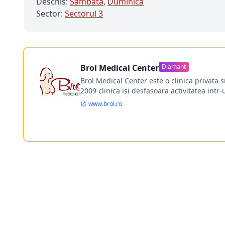
Deschis:
Sambata
,
Duminica
Sector:
Sectorul 3
Brol Medical Center
Diamant
Brol Medical Center este o clinica privata 
2009 clinica isi desfasoara activitatea intr
www.brol.ro