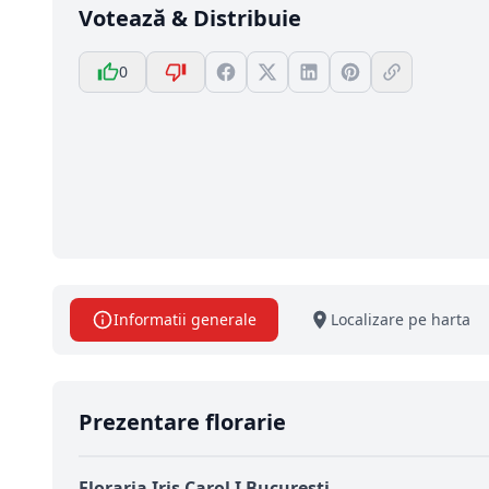
Votează & Distribuie
0
Informatii generale
Localizare pe harta
Prezentare florarie
Floraria Iris Carol I Bucuresti