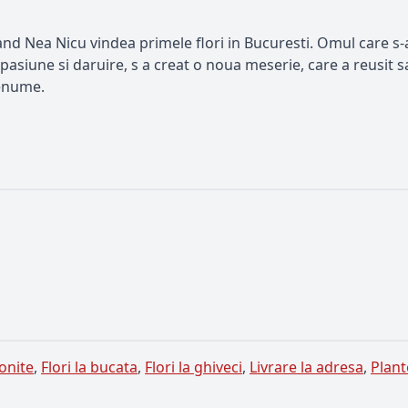
nd Nea Nicu vindea primele flori in Bucuresti. Omul care s-a i
pasiune si daruire, s a creat o noua meserie, care a reusit
renume.
onite
,
Flori la bucata
,
Flori la ghiveci
,
Livrare la adresa
,
Plan