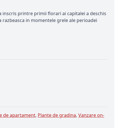
nscris printre primii florari ai capitalei a deschis
 sa razbeasca in momentele grele ale perioadei
te de apartament
,
Plante de gradina
,
Vanzare on-