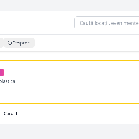
Despre
nt
plastica
 - Carol I