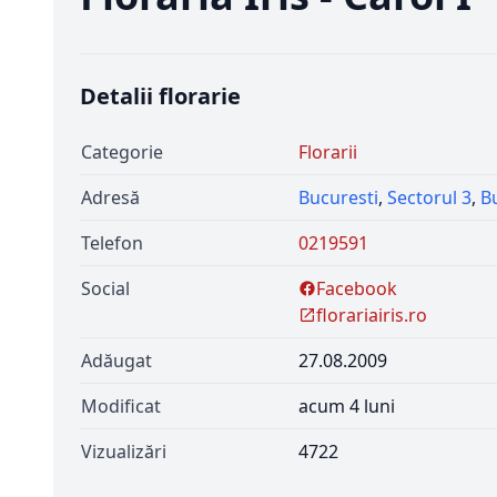
Detalii florarie
Categorie
Florarii
Adresă
Bucuresti
,
Sectorul 3
,
Bu
Telefon
0219591
Social
Facebook
florariairis.ro
Adăugat
27.08.2009
Modificat
acum 4 luni
Vizualizări
4722