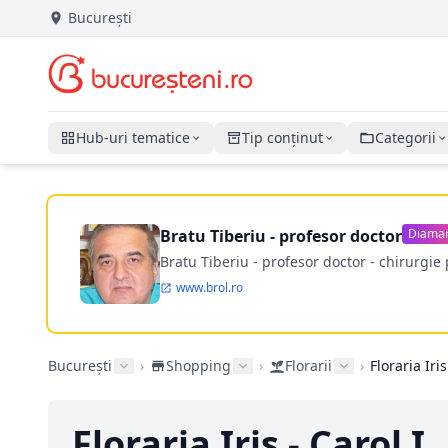
București
Hub-uri tematice
Tip conținut
Categorii
Bratu Tiberiu - profesor doctor
Diama
Bratu Tiberiu - profesor doctor - chirurgie 
www.brol.ro
București
›
Shopping
›
Florarii
›
Floraria Iris
Floraria Iris - Carol I