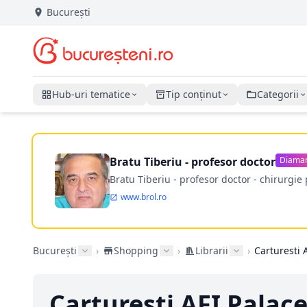
București
Hub-uri tematice
Tip conținut
Categorii
Bratu Tiberiu - profesor doctor
Diama
Bratu Tiberiu - profesor doctor - chirurgie 
www.brol.ro
București
›
Shopping
›
Librarii
›
Carturesti 
Carturesti AFI Palac