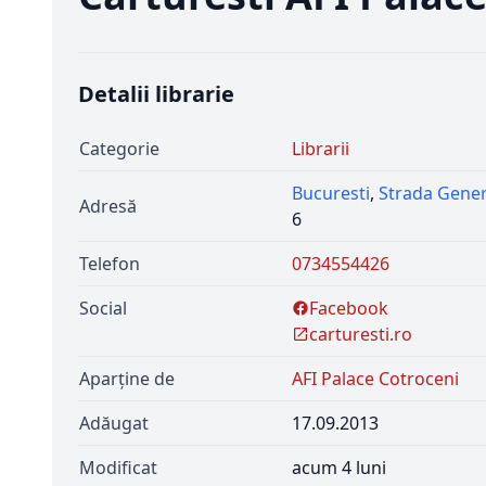
Detalii librarie
Categorie
Librarii
Bucuresti
,
Strada Gener
Adresă
6
Telefon
0734554426
Social
Facebook
carturesti.ro
Aparține de
AFI Palace Cotroceni
Adăugat
17.09.2013
Modificat
acum 4 luni