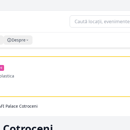
Despre
nt
plastica
AFI Palace Cotroceni
e Cotroceni