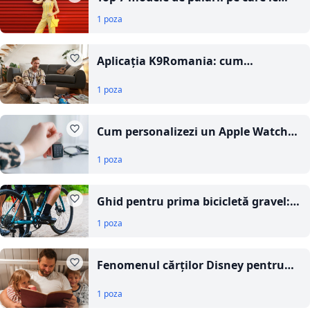
poți purta în mai multe sezoane
1 poza
Aplicația K9Romania: cum
funcționează și ce beneficii oferă
1 poza
Cum personalizezi un Apple Watch
alegând o curea potrivită stilului tău
1 poza
de zi cu zi
Ghid pentru prima bicicletă gravel:
de ce a devenit atât de populară?
1 poza
Fenomenul cărților Disney pentru
copii: de ce colecția Disney rămâne
1 poza
în topul preferințelor celor mici