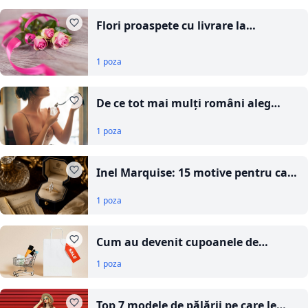
Flori proaspete cu livrare la
domiciliu Frida
1 poza
De ce tot mai mulți români aleg
parfumurile Marhaba pentru
1 poza
persistență și personalitate
Inel Marquise: 15 motive pentru care
acest model elegant este alegerea
1 poza
perfectă pentru logodnă
Cum au devenit cupoanele de
reducere un reflex de cumpărare
1 poza
pentru români
Top 7 modele de pălării pe care le