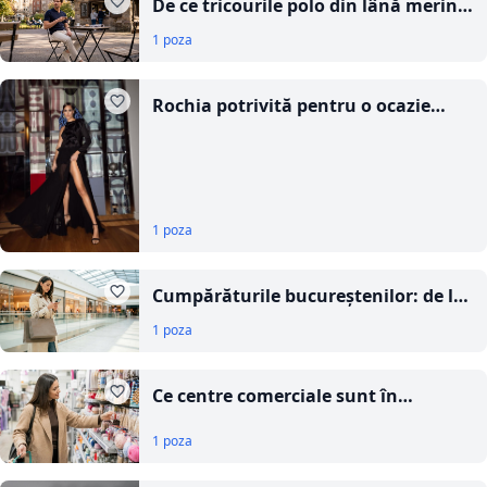
De ce tricourile polo din lână merino
nu miros, nici după mai multe
1 poza
purtări
Rochia potrivită pentru o ocazie
specială: ghid de alegere
1 poza
Cumpărăturile bucureștenilor: de la
mall la comanda online
1 poza
Ce centre comerciale sunt în
București Ilfov? Descoperă Doraly
1 poza