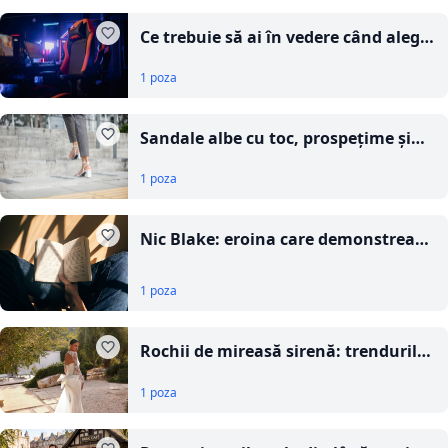
Ce trebuie să ai în vedere când alegi
un scaun ergonomic pentru gaming
1 poza
Sandale albe cu toc, prospețime și
linii geometrice în tendințele verii
1 poza
Nic Blake: eroina care demonstrează
că destinul nu te definește
1 poza
Rochii de mireasă sirenă: trendurile
care definesc silueta perfectă în
1 poza
acest sezon