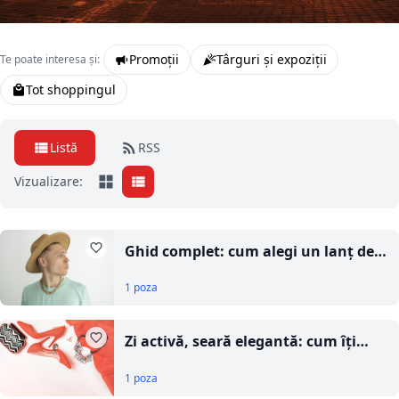
Promoții
Târguri și expoziții
Te poate interesa și:
Tot shoppingul
Listă
RSS
Vizualizare:
Ghid complet: cum alegi un lanț de
aur pentru bărbați în funcție de preț
1 poza
și puritate
Zi activă, seară elegantă: cum îți
pregătești ținuta pentru mai multe
1 poza
planuri