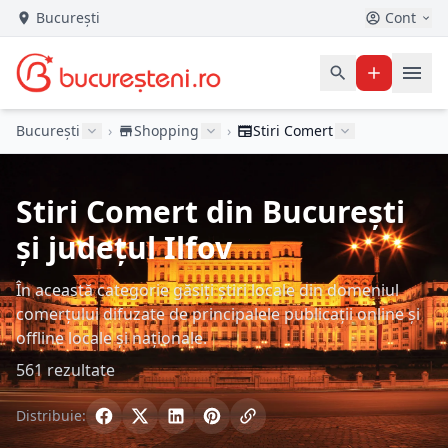
București
Cont
București
›
Shopping
›
Stiri Comert
Stiri Comert din București
și județul Ilfov
În această categorie găsiți știri locale din domeniul
comerțului difuzate de principalele publicații online și
offline locale și naționale.
561 rezultate
Distribuie: