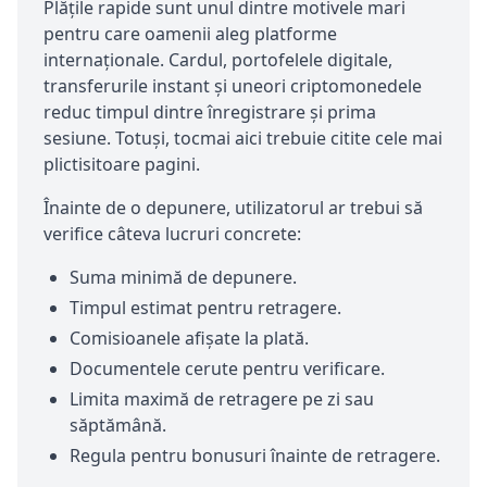
Plățile rapide sunt unul dintre motivele mari
pentru care oamenii aleg platforme
internaționale. Cardul, portofelele digitale,
transferurile instant și uneori criptomonedele
reduc timpul dintre înregistrare și prima
sesiune. Totuși, tocmai aici trebuie citite cele mai
plictisitoare pagini.
Înainte de o depunere, utilizatorul ar trebui să
verifice câteva lucruri concrete:
Suma minimă de depunere.
Timpul estimat pentru retragere.
Comisioanele afișate la plată.
Documentele cerute pentru verificare.
Limita maximă de retragere pe zi sau
săptămână.
Regula pentru bonusuri înainte de retragere.