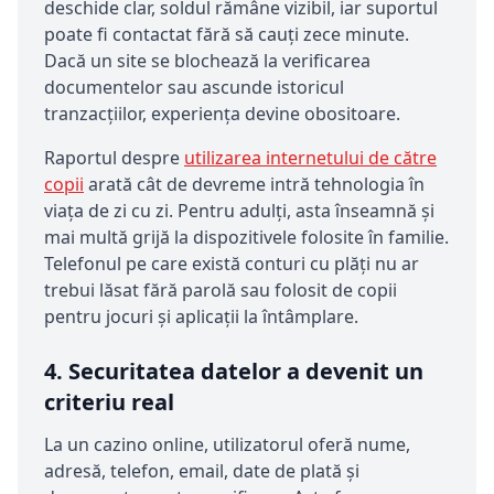
deschide clar, soldul rămâne vizibil, iar suportul
poate fi contactat fără să cauți zece minute.
Dacă un site se blochează la verificarea
documentelor sau ascunde istoricul
tranzacțiilor, experiența devine obositoare.
Raportul despre
utilizarea internetului de către
copii
arată cât de devreme intră tehnologia în
viața de zi cu zi. Pentru adulți, asta înseamnă și
mai multă grijă la dispozitivele folosite în familie.
Telefonul pe care există conturi cu plăți nu ar
trebui lăsat fără parolă sau folosit de copii
pentru jocuri și aplicații la întâmplare.
4. Securitatea datelor a devenit un
criteriu real
La un cazino online, utilizatorul oferă nume,
adresă, telefon, email, date de plată și