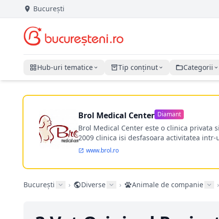
București
Hub-uri tematice
Tip conținut
Categorii
Brol Medical Center
Diamant
Brol Medical Center este o clinica privata 
2009 clinica isi desfasoara activitatea intr
www.brol.ro
București
›
Diverse
›
Animale de companie
›