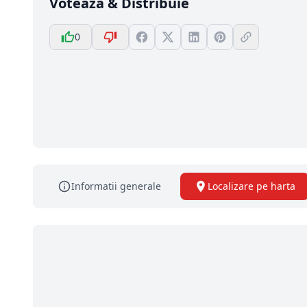
Votează & Distribuie
0
Informatii generale
Localizare pe harta