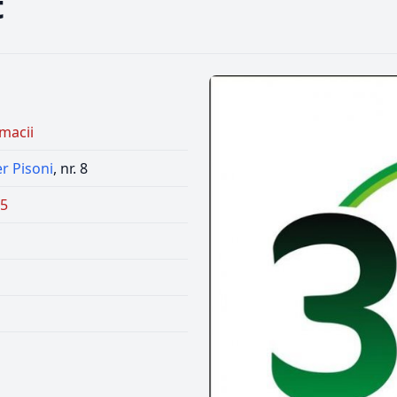
t
macii
r Pisoni
, nr. 8
55