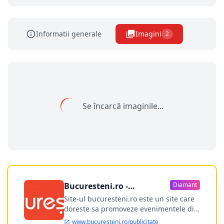
Informatii generale
Imagini
2
Se încarcă imaginile...
Bucuresteni.ro -
Diamant
publicitate online
Site-ul bucuresteni.ro este un site care
doreste sa promoveze evenimentele din
Bucuresti si nu numai, sa puna la
www.bucuresteni.ro/publicitate