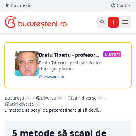
București
Cont
Bratu Tiberiu - profesor
Diamant
doctor
Bratu Tiberiu - profesor doctor -
chirurgie plastica
www.brol.ro
București
›
Diverse
›
Stiri diverse
›
Stiri diverse
›
5 metode să scapi de procrastinare și să devii mai productiv!
5 metode să scapi de